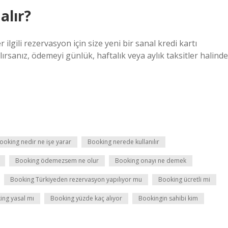
alır?
ilgili rezervasyon için size yeni bir sanal kredi kartı
sanız, ödemeyi günlük, haftalık veya aylık taksitler halinde
ooking nedir ne işe yarar
Booking nerede kullanılır
Booking ödemezsem ne olur
Booking onayı ne demek
Booking Türkiyeden rezervasyon yapılıyor mu
Booking ücretli mi
ing yasal mı
Booking yüzde kaç alıyor
Bookingin sahibi kim