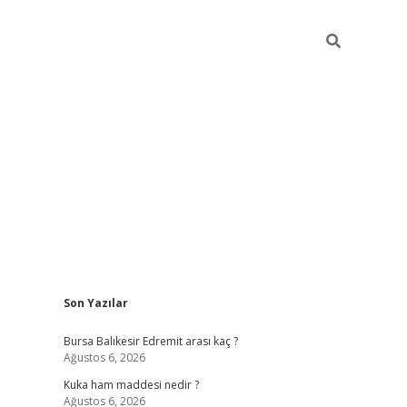
Sidebar
Son Yazılar
https://www.tulipb
Bursa Balıkesir Edremit arası kaç ?
Ağustos 6, 2026
Kuka ham maddesi nedir ?
Ağustos 6, 2026