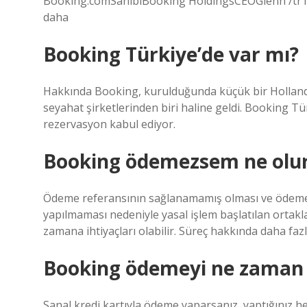
Booking.comSahibiBooking HoldingsCEOGlenn /trTic
daha
Booking Türkiye’de var mı?
Hakkında Booking, kurulduğunda küçük bir Hollanda g
seyahat şirketlerinden biri haline geldi. Booking Tür
rezervasyon kabul ediyor.
Booking ödemezsem ne olu
Ödeme referansının sağlanamamış olması ve ödeme
yapılmaması nedeniyle yasal işlem başlatılan ortakla
zamana ihtiyaçları olabilir. Süreç hakkında daha fazla
Booking ödemeyi ne zaman 
Sanal kredi kartıyla ödeme yaparsanız, yaptığınız her 