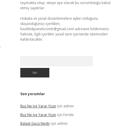
taşımakta olup, siteye üye olarak bu sorumluluğu kabul
etmiş sayılırlar.
Hukuka ve yasal düzenlemelere aykırı olduğunu
düşündüğünüz içerikleri,
backlinkpanelicomtr@gmail.com
adresine bildirmeniz
halinde, ilgili içerikler yasal süre içerisinde sitemizden
kaldırılacaktır.
e
Arama
Son yorumlar
Buz Ne Işe Yarar Yüze
için
admin
Buz Ne Işe Yarar Yüze
için
Feride
Balast Gücü Nedir
için
admin