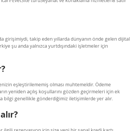
ari?EvetSite türüSeyahat ve konaklama hizmetleri8 satır
irişimiydi, takip eden yıllarda dünyanın önde gelen dijital
kiye şu anda yalnızca yurtdışındaki işletmeler için
r?
nizin eşleştirilememiş olması muhtemeldir. Ödeme
rın yeniden açılış koşullarını gözden geçirmeleri için ek
 bilgi genellikle gönderdiğimiz iletişimlerde yer alır.
alır?
ilgili rezervasyon için size yeni bir sanal kredi kartı