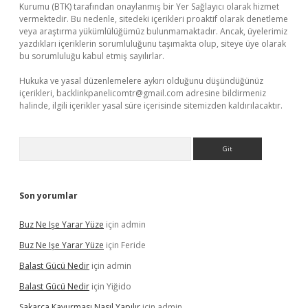
Kurumu (BTK) tarafından onaylanmış bir Yer Sağlayıcı olarak hizmet
vermektedir. Bu nedenle, sitedeki içerikleri proaktif olarak denetleme
veya araştırma yükümlülüğümüz bulunmamaktadır. Ancak, üyelerimiz
yazdıkları içeriklerin sorumluluğunu taşımakta olup, siteye üye olarak
bu sorumluluğu kabul etmiş sayılırlar.
Hukuka ve yasal düzenlemelere aykırı olduğunu düşündüğünüz
içerikleri,
backlinkpanelicomtr@gmail.com
adresine bildirmeniz
halinde, ilgili içerikler yasal süre içerisinde sitemizden kaldırılacaktır.
Arama
Son yorumlar
Buz Ne Işe Yarar Yüze
için
admin
Buz Ne Işe Yarar Yüze
için
Feride
Balast Gücü Nedir
için
admin
Balast Gücü Nedir
için
Yiğido
Sakarca Kavurması Nasıl Yapılır
için
admin