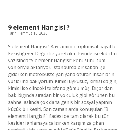
ve
koruma
memuru
nasıl
olunur
9 element Hangisi ?
?
Tarih: Temmuz 10, 2026
9 element Hangisi? Kavramının toplumsal hayatla
kesiştiği yer Değerli ziyaretçiler, Evindelisi ekibi bu
yazısında “9 element Hangisi” konusunu tüm
yönleriyle aktarıyor. İstanbul’da bir sabah işe
giderken metrobüste yan yana oturan insanların
yüzlerine bakıyorum. Kimisi uykusuz, kimisi dalgın,
kimisi ise elindeki telefona gömülmüş. Dışarıdan
bakıldığında sıradan bir yolculuk gibi görünen bu
sahne, aslında çok daha geniş bir sosyal yapının
küçük bir kesiti. Son zamanlarda konuşulan “9
element Hangisi?” ifadesi de tam olarak bu tür
kesitleri anlamaya çalışırken karşımıza çıkan