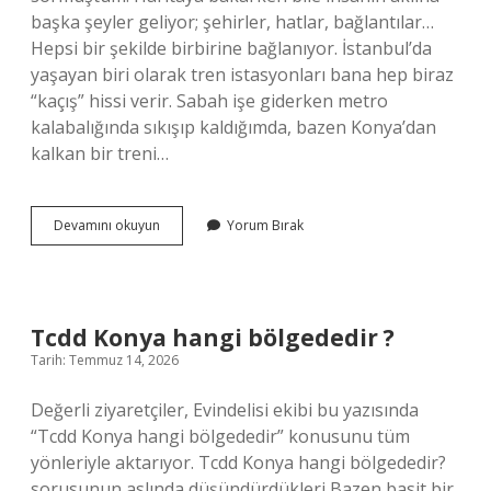
başka şeyler geliyor; şehirler, hatlar, bağlantılar…
Hepsi bir şekilde birbirine bağlanıyor. İstanbul’da
yaşayan biri olarak tren istasyonları bana hep biraz
“kaçış” hissi verir. Sabah işe giderken metro
kalabalığında sıkışıp kaldığımda, bazen Konya’dan
kalkan bir treni…
Tcdd
Devamını okuyun
Yorum Bırak
Konya
hangi
bölgededir
?
Tcdd Konya hangi bölgededir ?
Tarih: Temmuz 14, 2026
Değerli ziyaretçiler, Evindelisi ekibi bu yazısında
“Tcdd Konya hangi bölgededir” konusunu tüm
yönleriyle aktarıyor. Tcdd Konya hangi bölgededir?
sorusunun aslında düşündürdükleri Bazen basit bir