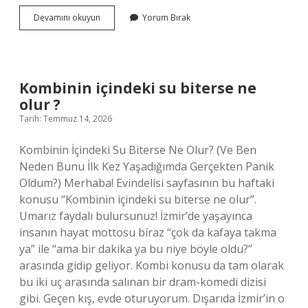
Kombinin
Devamını okuyun
Yorum Bırak
içindeki
su
biterse
ne
olur
Kombinin içindeki su biterse ne
?
olur ?
Tarih: Temmuz 14, 2026
Kombinin İçindeki Su Biterse Ne Olur? (Ve Ben
Neden Bunu İlk Kez Yaşadığımda Gerçekten Panik
Oldum?) Merhaba! Evindelisi sayfasının bu haftaki
konusu “Kombinin içindeki su biterse ne olur”.
Umarız faydalı bulursunuz! İzmir’de yaşayınca
insanın hayat mottosu biraz “çok da kafaya takma
ya” ile “ama bir dakika ya bu niye böyle oldu?”
arasında gidip geliyor. Kombi konusu da tam olarak
bu iki uç arasında salınan bir dram-komedi dizisi
gibi. Geçen kış, evde oturuyorum. Dışarıda İzmir’in o