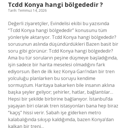
?
Tcdd Konya hangi bölgededir ?
Tarih: Temmuz 14, 2026
Değerli ziyaretçiler, Evindelisi ekibi bu yazısında
“Tcdd Konya hangi bölgededir” konusunu tüm
yönleriyle aktarıyor. Tcdd Konya hangi bölgededir?
sorusunun aslında düşündürdükleri Bazen basit bir
soru gibi görünür: Tcdd Konya hangi bölgededir?
Ama bu tür soruların peşine düşmeye başladığında,
işin sadece bir harita meselesi olmadığını fark
ediyorsun. Ben de ilk kez Konya Garı’ndan bir tren
yolculuğu planlarken bu soruyu kendime
sormuştum. Haritaya bakarken bile insanın aklına
başka şeyler geliyor; şehirler, hatlar, bağlantılar…
Hepsi bir şekilde birbirine bağlanıyor. İstanbul’da
yaşayan biri olarak tren istasyonları bana hep biraz
“kaçış” hissi verir. Sabah işe giderken metro
kalabalığında sıkışıp kaldığımda, bazen Konya’dan
kalkan bir treni…