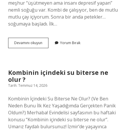
meşhur “üşütmeyen ama insanı depresif yapan”
nemli soğuğu var. Kombi de çalışıyor, ben de mutlu
mutlu çay içiyorum. Sonra bir anda petekler…
soğumaya başladı. İlk…
Kombinin
Devamını okuyun
Yorum Bırak
içindeki
su
biterse
ne
olur
Kombinin içindeki su biterse ne
?
olur ?
Tarih: Temmuz 14, 2026
Kombinin İçindeki Su Biterse Ne Olur? (Ve Ben
Neden Bunu İlk Kez Yaşadığımda Gerçekten Panik
Oldum?) Merhaba! Evindelisi sayfasının bu haftaki
konusu “Kombinin içindeki su biterse ne olur”.
Umarız faydalı bulursunuz! İzmir’de yaşayınca