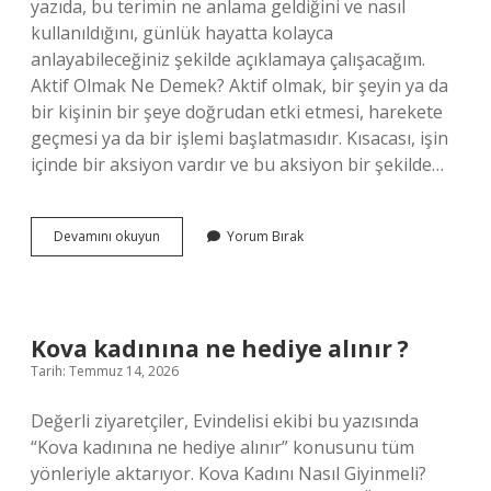
yazıda, bu terimin ne anlama geldiğini ve nasıl
kullanıldığını, günlük hayatta kolayca
anlayabileceğiniz şekilde açıklamaya çalışacağım.
Aktif Olmak Ne Demek? Aktif olmak, bir şeyin ya da
bir kişinin bir şeye doğrudan etki etmesi, harekete
geçmesi ya da bir işlemi başlatmasıdır. Kısacası, işin
içinde bir aksiyon vardır ve bu aksiyon bir şekilde…
Aktif
Devamını okuyun
Yorum Bırak
aktif
aktif
pasif
nedir
?
Kova kadınına ne hediye alınır ?
Tarih: Temmuz 14, 2026
Değerli ziyaretçiler, Evindelisi ekibi bu yazısında
“Kova kadınına ne hediye alınır” konusunu tüm
yönleriyle aktarıyor. Kova Kadını Nasıl Giyinmeli?