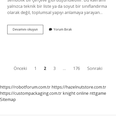
sembolik bir çerçeve gibi düşünülebilir. Bu kavramı
yalnızca teknik bir liste ya da soyut bir sınıflandırma
olarak değil, toplumsal yapıyı anlamaya yarayan…
9
Devamını okuyun
Yorum Bırak
element
Hangisi
?
Yazı
Önceki
1
2
3
…
176
Sonraki
sayfalaması
https://robotforum.com.tr
https://hazelnutstore.com.tr
https://custompackaging.com.tr
knight online
nttgame
Sitemap