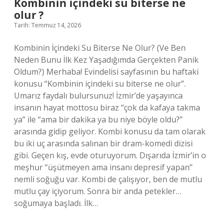
Kombinin içindeki su biterse ne
olur ?
Tarih: Temmuz 14, 2026
Kombinin İçindeki Su Biterse Ne Olur? (Ve Ben
Neden Bunu İlk Kez Yaşadığımda Gerçekten Panik
Oldum?) Merhaba! Evindelisi sayfasının bu haftaki
konusu “Kombinin içindeki su biterse ne olur”.
Umarız faydalı bulursunuz! İzmir’de yaşayınca
insanın hayat mottosu biraz “çok da kafaya takma
ya” ile “ama bir dakika ya bu niye böyle oldu?”
arasında gidip geliyor. Kombi konusu da tam olarak
bu iki uç arasında salınan bir dram-komedi dizisi
gibi. Geçen kış, evde oturuyorum. Dışarıda İzmir’in o
meşhur “üşütmeyen ama insanı depresif yapan”
nemli soğuğu var. Kombi de çalışıyor, ben de mutlu
mutlu çay içiyorum. Sonra bir anda petekler…
soğumaya başladı. İlk…