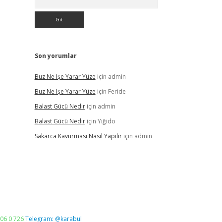
Son yorumlar
Buz Ne Işe Yarar Yüze
için
admin
Buz Ne Işe Yarar Yüze
için
Feride
Balast Gücü Nedir
için
admin
Balast Gücü Nedir
için
Yiğido
Sakarca Kavurması Nasıl Yapılır
için
admin
06 0 726
Telegram: @karabul