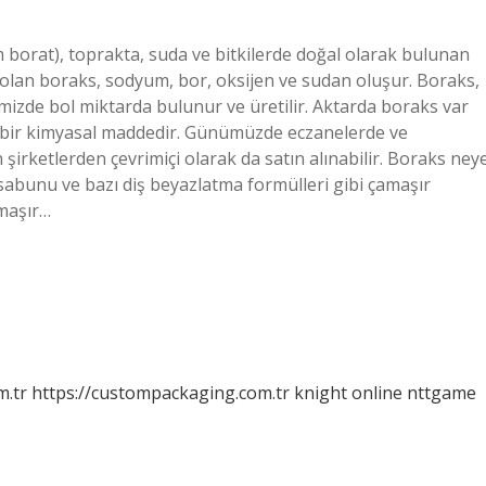
 borat), toprakta, suda ve bitkilerde doğal olarak bulunan
i olan boraks, sodyum, bor, oksijen ve sudan oluşur. Boraks,
mizde bol miktarda bulunur ve üretilir. Aktarda boraks var
n bir kimyasal maddedir. Günümüzde eczanelerde ve
 şirketlerden çevrimiçi olarak da satın alınabilir. Boraks ney
abunu ve bazı diş beyazlatma formülleri gibi çamaşır
amaşır…
m.tr
https://custompackaging.com.tr
knight online
nttgame