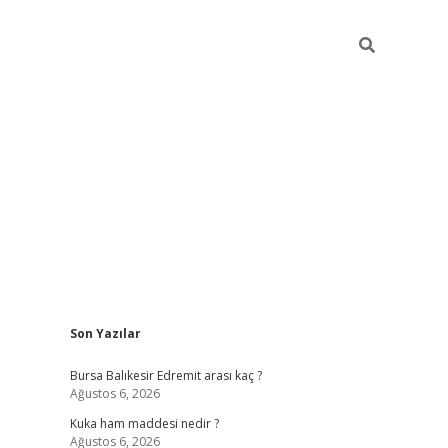
Sidebar
Son Yazılar
https://
Bursa Balıkesir Edremit arası kaç ?
Ağustos 6, 2026
Kuka ham maddesi nedir ?
Ağustos 6, 2026