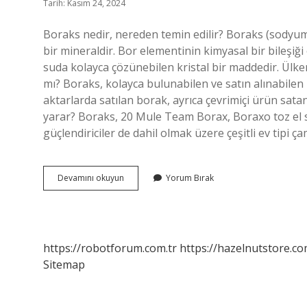
Tarih: Kasım 24, 2024
Boraks nedir, nereden temin edilir? Boraks (sodyum
bir mineraldir. Bor elementinin kimyasal bir bileşiğ
suda kolayca çözünebilen kristal bir maddedir. Ülke
mı? Boraks, kolayca bulunabilen ve satın alınabile
aktarlarda satılan borak, ayrıca çevrimiçi ürün satan
yarar? Boraks, 20 Mule Team Borax, Boraxo toz el s
güçlendiriciler de dahil olmak üzere çeşitli ev tipi ç
Boraks
Devamını okuyun
Yorum Bırak
Nerede
Bulabilirim
https://robotforum.com.tr
https://hazelnutstore.co
Sitemap