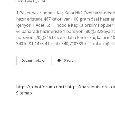
Tarih: Ekim 16, 2024
1 Paket hazır noodle Kaç Kaloridir? Özel hazır eriş
hazır eriştede 467 kalori var. 100 gram özel hazır 
içeriyor. 1 Adet Körili noodle Kaç Kaloridir? Popüle
ve baharatlı hazır erişte 1 porsiyon (80g)382Soya s
porsiyon (70g)31513 satır daha Knorr kaç kalori? 1
340 kJ 81,1475 41 kcal / 340,710383 kJ Toplam ağırl
1
Devamını okuyun
10 Yorum
Paket
Knorr
Noodle
Kaç
Kalori
https://robotforum.com.tr
https://hazelnutstore.co
Sitemap