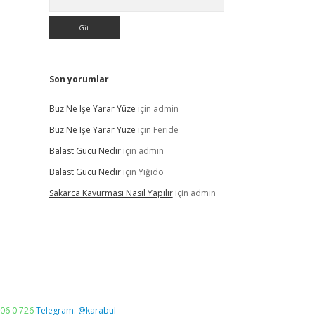
Son yorumlar
Buz Ne Işe Yarar Yüze
için
admin
Buz Ne Işe Yarar Yüze
için
Feride
Balast Gücü Nedir
için
admin
Balast Gücü Nedir
için
Yiğido
Sakarca Kavurması Nasıl Yapılır
için
admin
06 0 726
Telegram: @karabul