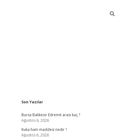
Sidebar
Son Yazılar
https://w
Bursa Balıkesir Edremit arası kaç ?
Ağustos 6, 2026
Kuka ham maddesi nedir ?
Ağustos 6, 2026