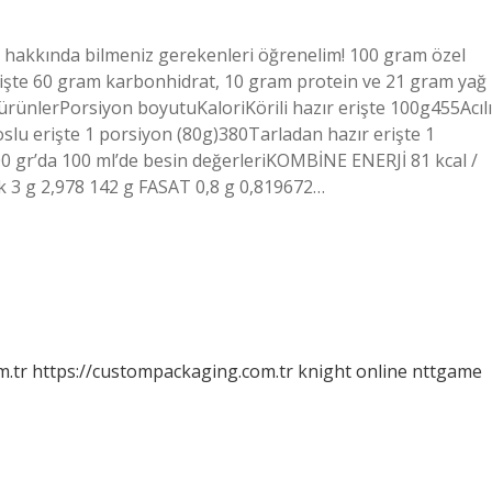
te hakkında bilmeniz gerekenleri öğrenelim! 100 gram özel
erişte 60 gram karbonhidrat, 10 gram protein ve 21 gram yağ
r ürünlerPorsiyon boyutuKaloriKörili hazır erişte 100g455Acılı
oslu erişte 1 porsiyon (80g)380Tarladan hazır erişte 1
00 gr’da 100 ml’de besin değerleriKOMBİNE ENERJİ 81 kcal /
ık 3 g 2,978 142 g FASAT 0,8 g 0,819672…
m.tr
https://custompackaging.com.tr
knight online
nttgame