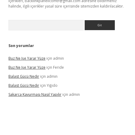
içerikleri,
backlinkpanelicomtr@gmail.com
adresine bildirmeniz
halinde, ilgili içerikler yasal süre içerisinde sitemizden kaldırılacaktır.
Arama
Son yorumlar
Buz Ne Işe Yarar Yüze
için
admin
Buz Ne Işe Yarar Yüze
için
Feride
Balast Gücü Nedir
için
admin
Balast Gücü Nedir
için
Yiğido
Sakarca Kavurması Nasıl Yapılır
için
admin