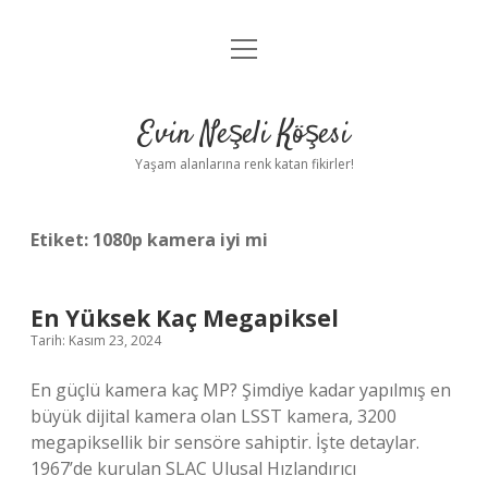
menüyü
Anasayfa
aç
Gizlilik Politikası
Evin Neşeli Köşesi
Yasal Uyarı
Yaşam alanlarına renk katan fikirler!
Hakkımızda
Etiket:
1080p kamera iyi mi
En Yüksek Kaç Megapiksel
Tarih: Kasım 23, 2024
En güçlü kamera kaç MP? Şimdiye kadar yapılmış en
büyük dijital kamera olan LSST kamera, 3200
megapiksellik bir sensöre sahiptir. İşte detaylar.
1967’de kurulan SLAC Ulusal Hızlandırıcı