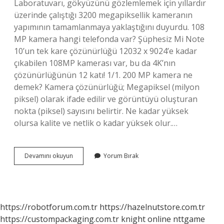
Laboratuvarı, gökyüzünü gözlemlemek için yıllardır
üzerinde çalıştığı 3200 megapiksellik kameranın
yapımının tamamlanmaya yaklaştığını duyurdu. 108
MP kamera hangi telefonda var? Şüphesiz Mi Note
10’un tek kare çözünürlüğü 12032 x 9024’e kadar
çıkabilen 108MP kamerası var, bu da 4K’nın
çözünürlüğünün 12 katı! 1/1. 200 MP kamera ne
demek? Kamera çözünürlüğü; Megapiksel (milyon
piksel) olarak ifade edilir ve görüntüyü oluşturan
nokta (piksel) sayısını belirtir. Ne kadar yüksek
olursa kalite ve netlik o kadar yüksek olur.…
En
Devamını okuyun
Yorum Bırak
Yüksek
Kaç
Megapiksel
https://robotforum.com.tr
https://hazelnutstore.com.tr
https://custompackaging.com.tr
knight online
nttgame