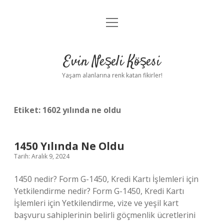
menüyü
Anasayfa
aç
Gizlilik Politikası
Evin Neşeli Köşesi
Yasal Uyarı
Yaşam alanlarına renk katan fikirler!
Hakkımızda
Etiket:
1602 yılında ne oldu
1450 Yılında Ne Oldu
Tarih: Aralık 9, 2024
1450 nedir? Form G-1450, Kredi Kartı İşlemleri için
Yetkilendirme nedir? Form G-1450, Kredi Kartı
İşlemleri için Yetkilendirme, vize ve yeşil kart
başvuru sahiplerinin belirli göçmenlik ücretlerini