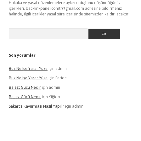
Hukuka ve yasal düzenlemelere aykırı olduğunu düşündüğünüz
içerikleri,
backlinkpanelicomtr@gmail.com
adresine bildirmeniz
halinde, ilgili içerikler yasal süre içerisinde sitemizden kaldırılacaktır.
Arama
Son yorumlar
Buz Ne Işe Yarar Yüze
için
admin
Buz Ne Işe Yarar Yüze
için
Feride
Balast Gücü Nedir
için
admin
Balast Gücü Nedir
için
Yiğido
Sakarca Kavurması Nasıl Yapılır
için
admin