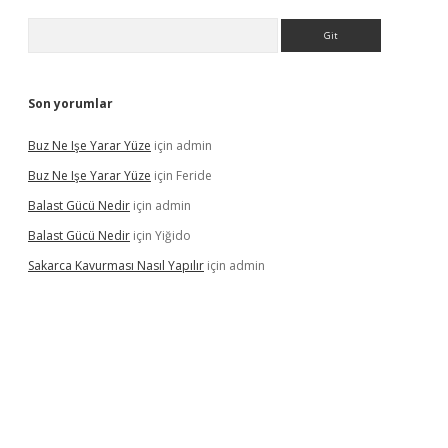
Arama
Son yorumlar
Buz Ne Işe Yarar Yüze
için
admin
Buz Ne Işe Yarar Yüze
için
Feride
Balast Gücü Nedir
için
admin
Balast Gücü Nedir
için
Yiğido
Sakarca Kavurması Nasıl Yapılır
için
admin
https://www.tulipbet.online/