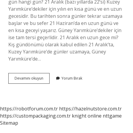
gün hangi gün? 21 Aralık (bazı yıllarda 22’si) Kuzey
Yarımküre’dekiler için yılın en kısa günü ve en uzun
gecesidir. Bu tarihten sonra günler tekrar uzamaya
başlar ve bu sefer 21 Haziran’da en uzun günü ve
en kısa geceyi yaşarız. Güney Yarımküre’dekiler için
ise tam tersi geçerlidir. 21 Aralık en uzun gece mi?
Kış gündönümü olarak kabul edilen 21 Aralık’ta,
Kuzey Yarımküre’de günler uzamaya, Güney
Yarımküre’de…
En
Devamını okuyun
Yorum Bırak
Kısa
Gece
Ne
Zaman
https://robotforum.com.tr
https://hazelnutstore.com.tr
https://custompackaging.com.tr
knight online
nttgame
Sitemap