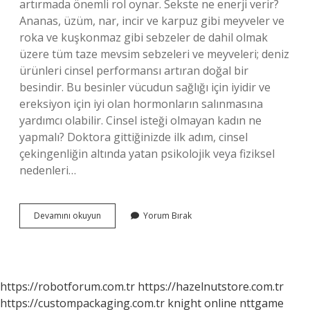
artırmada önemli rol oynar. Sekste ne enerji verir?
Ananas, üzüm, nar, incir ve karpuz gibi meyveler ve
roka ve kuşkonmaz gibi sebzeler de dahil olmak
üzere tüm taze mevsim sebzeleri ve meyveleri; deniz
ürünleri cinsel performansı artıran doğal bir
besindir. Bu besinler vücudun sağlığı için iyidir ve
ereksiyon için iyi olan hormonların salınmasına
yardımcı olabilir. Cinsel isteği olmayan kadın ne
yapmalı? Doktora gittiğinizde ilk adım, cinsel
çekingenliğin altında yatan psikolojik veya fiziksel
nedenleri…
Kadınlar
Devamını okuyun
Yorum Bırak
Ne
Yerse
Cinsel
Isteği
Artar
https://robotforum.com.tr
https://hazelnutstore.com.tr
https://custompackaging.com.tr
knight online
nttgame