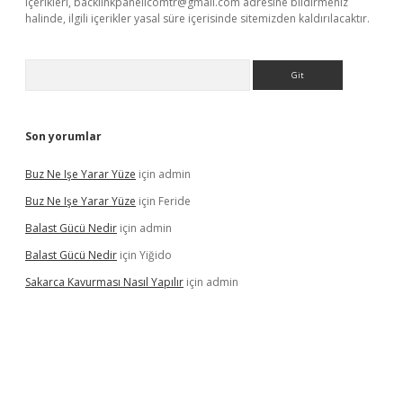
içerikleri,
backlinkpanelicomtr@gmail.com
adresine bildirmeniz
halinde, ilgili içerikler yasal süre içerisinde sitemizden kaldırılacaktır.
Arama
Son yorumlar
Buz Ne Işe Yarar Yüze
için
admin
Buz Ne Işe Yarar Yüze
için
Feride
Balast Gücü Nedir
için
admin
Balast Gücü Nedir
için
Yiğido
Sakarca Kavurması Nasıl Yapılır
için
admin