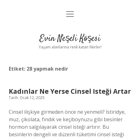
menüyü
Anasayfa
aç
Gizlilik Politikası
Evin Neşeli Köşesi
Yasal Uyarı
Yaşam alanlarına renk katan fikirler!
Hakkımızda
Etiket:
28 yapmak nedir
Kadınlar Ne Yerse Cinsel Isteği Artar
Tarih: Ocak 12, 2025
Cinsel ilişkiye girmeden önce ne yenmeli? İstiridye,
muz, çikolata, fındık ve keçiboynuzu gibi besinler
hormon salgılayarak cinsel isteği artırır. Bu
besinlerin dengeli ve düzenli tüketimi cinsel isteği