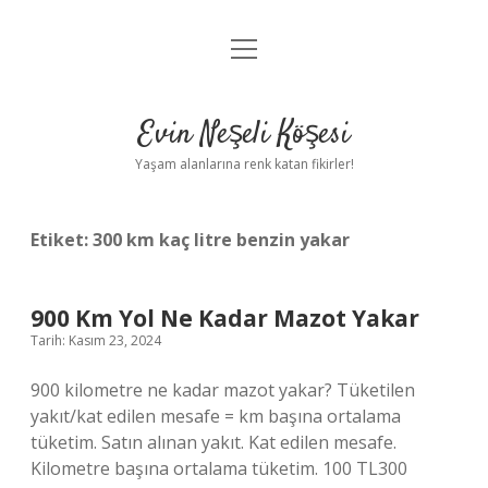
menüyü
Anasayfa
aç
Gizlilik Politikası
Evin Neşeli Köşesi
Yasal Uyarı
Yaşam alanlarına renk katan fikirler!
Hakkımızda
Etiket:
300 km kaç litre benzin yakar
900 Km Yol Ne Kadar Mazot Yakar
Tarih: Kasım 23, 2024
900 kilometre ne kadar mazot yakar? Tüketilen
yakıt/kat edilen mesafe = km başına ortalama
tüketim. Satın alınan yakıt. Kat edilen mesafe.
Kilometre başına ortalama tüketim. 100 TL300