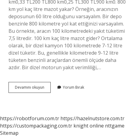
km0,33 TL200 TL800 km0,25 TL300 TL900 km0. 800
km yol kaç litre mazot yakar? Örneğin, aracınızın
deposunun 60 litre olduğunu varsayalım. Bir depo
benzinle 800 kilometre yol kat ettiğinizi varsayalım.
Bu örnekte, aracın 100 kilometredeki yakıt tüketimi
7,5 litredir. 100 km kaç litre mazot gider? Ortalama
olarak, bir dizel kamyon 100 kilometrede 7-12 litre
dizel tüketir. Bu, genellikle kilometrede 9-12 litre
tüketen benzinli araçlardan önemli ölçüde daha
azdır. Bir dizel motorun yakıt verimliliği,…
900
Devamını okuyun
Yorum Bırak
Km
Yol
Ne
Kadar
Mazot
https://robotforum.com.tr
https://hazelnutstore.com.tr
Yakar
https://custompackaging.com.tr
knight online
nttgame
Sitemap