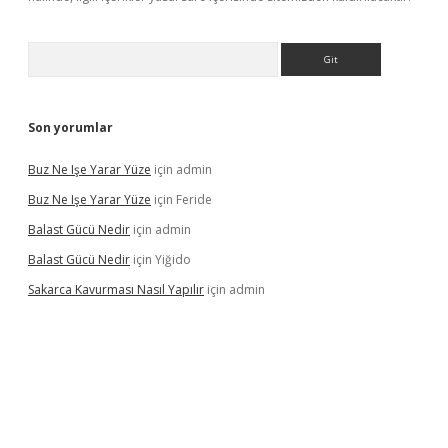
Arama
Son yorumlar
Buz Ne Işe Yarar Yüze
için
admin
Buz Ne Işe Yarar Yüze
için
Feride
Balast Gücü Nedir
için
admin
Balast Gücü Nedir
için
Yiğido
Sakarca Kavurması Nasıl Yapılır
için
admin
https://www.tulipbet.online/