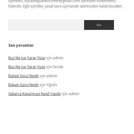
içerikleri,
backlinkpanelicomtr@gmail.com
adresine bildirmeniz
halinde, ilgili içerikler yasal süre içerisinde sitemizden kaldırılacaktır.
Arama
Son yorumlar
Buz Ne Işe Yarar Yüze
için
admin
Buz Ne Işe Yarar Yüze
için
Feride
Balast Gücü Nedir
için
admin
Balast Gücü Nedir
için
Yiğido
Sakarca Kavurması Nasıl Yapılır
için
admin