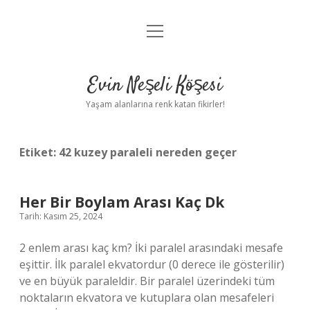
menüyü
Anasayfa
aç
Gizlilik Politikası
Evin Neşeli Köşesi
Yasal Uyarı
Yaşam alanlarına renk katan fikirler!
Hakkımızda
Etiket:
42 kuzey paraleli nereden geçer
Her Bir Boylam Arası Kaç Dk
Tarih: Kasım 25, 2024
2 enlem arası kaç km? İki paralel arasındaki mesafe
eşittir. İlk paralel ekvatordur (0 derece ile gösterilir)
ve en büyük paraleldir. Bir paralel üzerindeki tüm
noktaların ekvatora ve kutuplara olan mesafeleri