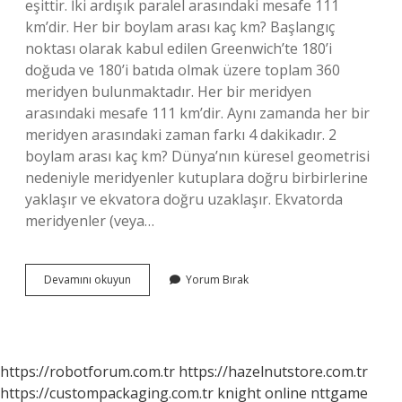
eşittir. İki ardışık paralel arasındaki mesafe 111
km’dir. Her bir boylam arası kaç km? Başlangıç ​​
noktası olarak kabul edilen Greenwich’te 180’i
doğuda ve 180’i batıda olmak üzere toplam 360
meridyen bulunmaktadır. Her bir meridyen
arasındaki mesafe 111 km’dir. Aynı zamanda her bir
meridyen arasındaki zaman farkı 4 dakikadır. 2
boylam arası kaç km? Dünya’nın küresel geometrisi
nedeniyle meridyenler kutuplara doğru birbirlerine
yaklaşır ve ekvatora doğru uzaklaşır. Ekvatorda
meridyenler (veya…
Her
Devamını okuyun
Yorum Bırak
Bir
Boylam
Arası
Kaç
Dk
https://robotforum.com.tr
https://hazelnutstore.com.tr
https://custompackaging.com.tr
knight online
nttgame