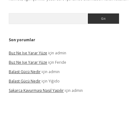
Arama
Son yorumlar
Buz Ne Işe Yarar Yüze
için
admin
Buz Ne Işe Yarar Yüze
için
Feride
Balast Gücü Nedir
için
admin
Balast Gücü Nedir
için
Yiğido
Sakarca Kavurması Nasıl Yapılır
için
admin
https://www.tulipbet.online/