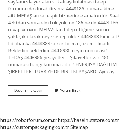
sayfamızda yer alan sokak aydınlatması talep
formunu doldurabilirsiniz. 4448186 numara kime
ait? MEPAŞ arıza tespit hizmetinde amatördür. Saat
4:30’dan sonra elektrik yok, ne 186 ne de 444 8 186
cevap veriyor. MEPAŞ’tan talep ettiğimiz sorun
yaklaşık olarak neye sebep oldu? 4448888 kime ait?
Fibabanka 4448888 sorunlarıma çözüm olmadı.
Bekledim bekledim. 444 8986 neyin numarası?
TEDAŞ 4448986 Şikayetler – Şikayetler var. 186
numarası hangi kuruma aittir? ENERJİSA DAĞITIM
ŞİRKETLERİ TÜRKİYE’DE BİR İLKİ BAŞARDI Ayedaş…
444
Devamını okuyun
Yorum Bırak
8
186
Kime
Ait
https://robotforum.com.tr
https://hazelnutstore.com.tr
https://custompackaging.com.tr
Sitemap