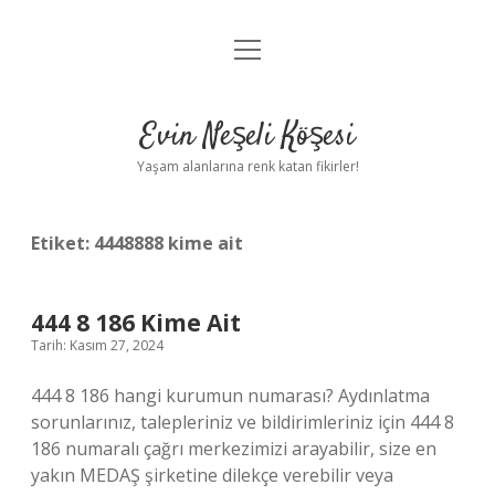
menüyü
Anasayfa
aç
Gizlilik Politikası
Evin Neşeli Köşesi
Yasal Uyarı
Yaşam alanlarına renk katan fikirler!
Hakkımızda
Etiket:
4448888 kime ait
444 8 186 Kime Ait
Tarih: Kasım 27, 2024
444 8 186 hangi kurumun numarası? Aydınlatma
sorunlarınız, talepleriniz ve bildirimleriniz için 444 8
186 numaralı çağrı merkezimizi arayabilir, size en
yakın MEDAŞ şirketine dilekçe verebilir veya