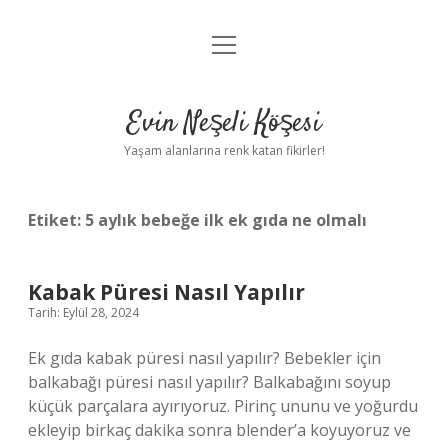
menüyü
Anasayfa
aç
Gizlilik Politikası
Evin Neşeli Köşesi
Yasal Uyarı
Yaşam alanlarına renk katan fikirler!
Hakkımızda
Etiket:
5 aylık bebeğe ilk ek gıda ne olmalı
Kabak Püresi Nasıl Yapılır
Tarih: Eylül 28, 2024
Ek gıda kabak püresi nasıl yapılır? Bebekler için
balkabağı püresi nasıl yapılır? Balkabağını soyup
küçük parçalara ayırıyoruz. Pirinç ununu ve yoğurdu
ekleyip birkaç dakika sonra blender’a koyuyoruz ve