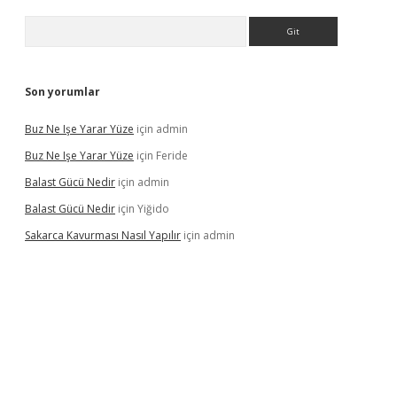
Arama
Son yorumlar
Buz Ne Işe Yarar Yüze
için
admin
Buz Ne Işe Yarar Yüze
için
Feride
Balast Gücü Nedir
için
admin
Balast Gücü Nedir
için
Yiğido
Sakarca Kavurması Nasıl Yapılır
için
admin
https://www.tulipbet.online/