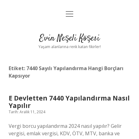
menüyü
Anasayfa
aç
Gizlilik Politikası
Evin Neşeli Köşesi
Yasal Uyarı
Yaşam alanlarına renk katan fikirler!
Hakkımızda
Etiket:
7440 Sayılı Yapılandırma Hangi Borçları
Kapsıyor
E Devletten 7440 Yapılandırma Nasıl
Yapılır
Tarih: Aralık 11, 2024
Vergi borcu yapılandırma 2024 nasıl yapılır? Gelir
vergisi, emlak vergisi, KDV, ÖTV, MTV, banka ve