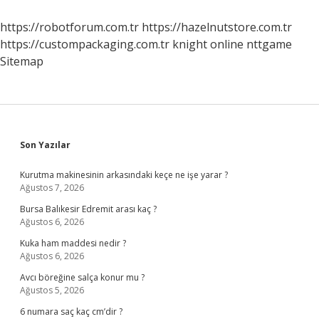
Nasıl
Yapılır
https://robotforum.com.tr
https://hazelnutstore.com.tr
https://custompackaging.com.tr
knight online
nttgame
Sitemap
Sidebar
Son Yazılar
Kurutma makinesinin arkasındaki keçe ne işe yarar ?
Ağustos 7, 2026
Bursa Balıkesir Edremit arası kaç ?
Ağustos 6, 2026
Kuka ham maddesi nedir ?
Ağustos 6, 2026
Avcı böreğine salça konur mu ?
Ağustos 5, 2026
6 numara saç kaç cm’dir ?