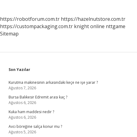
Parası
Ne
Kadar
https://robotforum.com.tr
https://hazelnutstore.com.tr
Olur
https://custompackaging.com.tr
knight online
nttgame
Sitemap
Sidebar
Son Yazılar
Kurutma makinesinin arkasındaki keçe ne işe yarar ?
Ağustos 7, 2026
Bursa Balıkesir Edremit arası kaç ?
Ağustos 6, 2026
Kuka ham maddesi nedir ?
Ağustos 6, 2026
Avcı böreğine salça konur mu ?
Ağustos 5, 2026