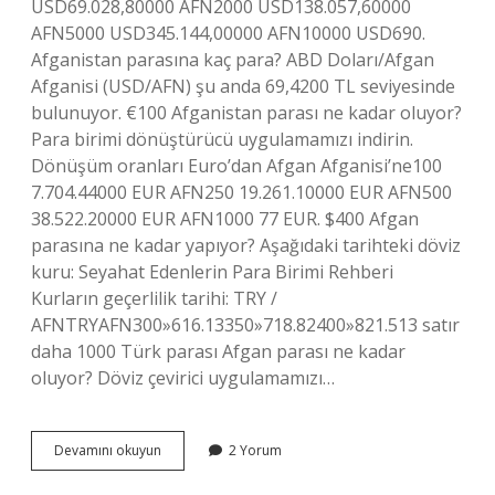
USD69.028,80000 AFN2000 USD138.057,60000
AFN5000 USD345.144,00000 AFN10000 USD690.
Afganistan parasına kaç para? ABD Doları/Afgan
Afganisi (USD/AFN) şu anda 69,4200 TL seviyesinde
bulunuyor. €100 Afganistan parası ne kadar oluyor?
Para birimi dönüştürücü uygulamamızı indirin.
Dönüşüm oranları Euro’dan Afgan Afganisi’ne100
7.704.44000 EUR AFN250 19.261.10000 EUR AFN500
38.522.20000 EUR AFN1000 77 EUR. $400 Afgan
parasına ne kadar yapıyor? Aşağıdaki tarihteki döviz
kuru: Seyahat Edenlerin Para Birimi Rehberi
Kurların geçerlilik tarihi: TRY /
AFNTRYAFN300»616.13350»718.82400»821.513 satır
daha 1000 Türk parası Afgan parası ne kadar
oluyor? Döviz çevirici uygulamamızı…
1000
Devamını okuyun
2 Yorum
Lira
Afganistan