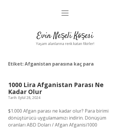
menüyü
Anasayfa
aç
Gizlilik Politikası
Evin Neşeli Köşesi
Yasal Uyarı
Yaşam alanlarına renk katan fikirler!
Hakkımızda
Etiket:
Afganistan parasına kaç para
1000 Lira Afganistan Parası Ne
Kadar Olur
Tarih: Eylül 28, 2024
$1.000 Afgan parası ne kadar olur? Para birimi
dönüştürücü uygulamamızı indirin. Dönüşüm
oranları ABD Doları / Afgan Afganisi1000