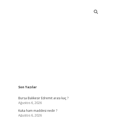
Sidebar
Son Yazılar
https://ww
Bursa Balıkesir Edremit arası kaç ?
Ağustos 6, 2026
Kuka ham maddesi nedir ?
Ağustos 6, 2026