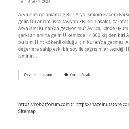
Tarih: Aralık 1, 2024
Arya isim ne anlama gelir? Arya isminin kökeni Farsç
gelir. Bu anlam, ismi taşıyan kişilerin asalet, zarafet
Arya ismi Kur’an’da geçiyor mu? Ayrıca, içinde uyum
şarkı anlamına gelir. Ülkemizde 14.000 kişiden biri A
bu isim Hint kökenli olduğu için Kuran’da geçmez. Ar
değerlere sahip eski bir soy ile çağrışımlar taşıdığı 
isminin…
Arya
Devamını okuyun
Yorum Bırak
Ne
Demek
Ne
Anlama
Gelir
https://robotforum.com.tr
https://hazelnutstore.co
Sitemap