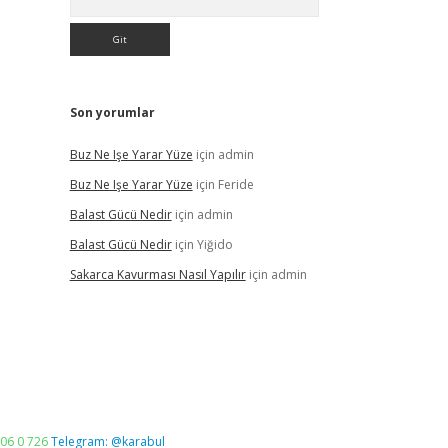
Son yorumlar
Buz Ne Işe Yarar Yüze
için
admin
Buz Ne Işe Yarar Yüze
için
Feride
Balast Gücü Nedir
için
admin
Balast Gücü Nedir
için
Yiğido
Sakarca Kavurması Nasıl Yapılır
için
admin
06 0 726
Telegram: @karabul