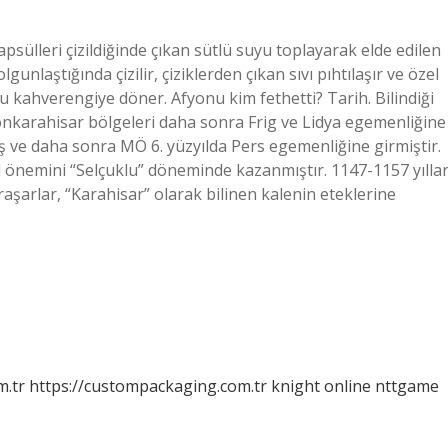
sülleri çizildiğinde çıkan sütlü suyu toplayarak elde edilen
unlaştığında çizilir, çiziklerden çıkan sıvı pıhtılaşır ve özel
yu kahverengiye döner. Afyonu kim fethetti? Tarih. Bilindiği
yonkarahisar bölgeleri daha sonra Frig ve Lidya egemenliğine
ş ve daha sonra MÖ 6. yüzyılda Pers egemenliğine girmiştir.
önemini “Selçuklu” döneminde kazanmıştır. 1147-1157 yıllar
aşarlar, “Karahisar” olarak bilinen kalenin eteklerine
m.tr
https://custompackaging.com.tr
knight online
nttgame