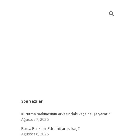
Sidebar
Son Yazılar
https://
Kurutma makinesinin arkasındaki keçe ne işe yarar ?
Ağustos 7, 2026
Bursa Balıkesir Edremit arası kaç ?
Ağustos 6, 2026