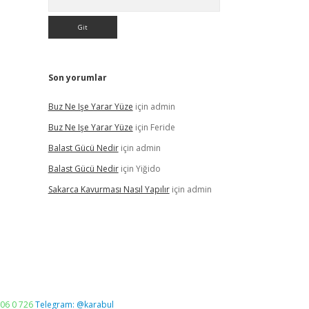
Son yorumlar
Buz Ne Işe Yarar Yüze
için
admin
Buz Ne Işe Yarar Yüze
için
Feride
Balast Gücü Nedir
için
admin
Balast Gücü Nedir
için
Yiğido
Sakarca Kavurması Nasıl Yapılır
için
admin
06 0 726
Telegram: @karabul