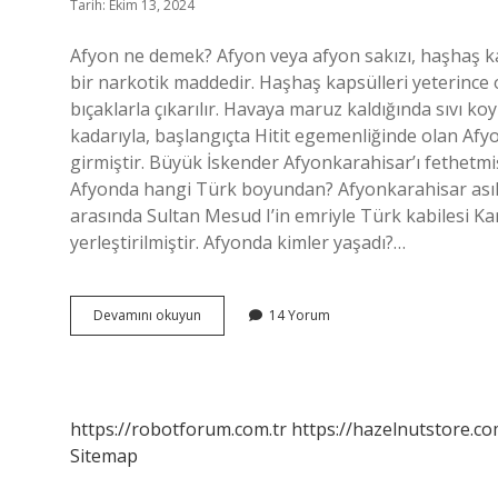
Tarih: Ekim 13, 2024
Afyon ne demek? Afyon veya afyon sakızı, haşhaş kap
bir narkotik maddedir. Haşhaş kapsülleri yeterince olg
bıçaklarla çıkarılır. Havaya maruz kaldığında sıvı ko
kadarıyla, başlangıçta Hitit egemenliğinde olan Af
girmiştir. Büyük İskender Afyonkarahisar’ı fethetmi
Afyonda hangi Türk boyundan? Afyonkarahisar asıl 
arasında Sultan Mesud I’in emriyle Türk kabilesi Kar
yerleştirilmiştir. Afyonda kimler yaşadı?…
Afyonun
Devamını okuyun
14 Yorum
Adı
Neden
Afyon
https://robotforum.com.tr
https://hazelnutstore.co
Sitemap