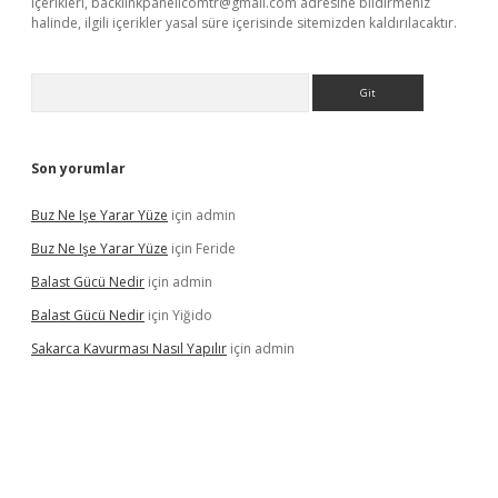
içerikleri,
backlinkpanelicomtr@gmail.com
adresine bildirmeniz
halinde, ilgili içerikler yasal süre içerisinde sitemizden kaldırılacaktır.
Arama
Son yorumlar
Buz Ne Işe Yarar Yüze
için
admin
Buz Ne Işe Yarar Yüze
için
Feride
Balast Gücü Nedir
için
admin
Balast Gücü Nedir
için
Yiğido
Sakarca Kavurması Nasıl Yapılır
için
admin