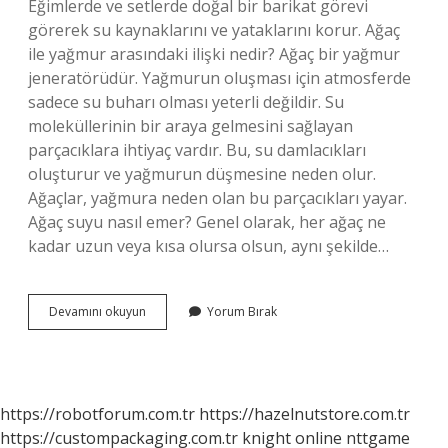
Eğimlerde ve setlerde doğal bir barikat görevi
görerek su kaynaklarını ve yataklarını korur. Ağaç
ile yağmur arasındaki ilişki nedir? Ağaç bir yağmur
jeneratörüdür. Yağmurun oluşması için atmosferde
sadece su buharı olması yeterli değildir. Su
moleküllerinin bir araya gelmesini sağlayan
parçacıklara ihtiyaç vardır. Bu, su damlacıkları
oluşturur ve yağmurun düşmesine neden olur.
Ağaçlar, yağmura neden olan bu parçacıkları yayar.
Ağaç suyu nasıl emer? Genel olarak, her ağaç ne
kadar uzun veya kısa olursa olsun, aynı şekilde…
Ağaç
Devamını okuyun
Yorum Bırak
Ve
Su
Arasındaki
Ilişki
Nedir
https://robotforum.com.tr
https://hazelnutstore.com.tr
https://custompackaging.com.tr
knight online
nttgame