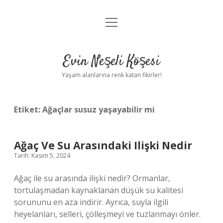
menüyü
Anasayfa
aç
Gizlilik Politikası
Evin Neşeli Köşesi
Yasal Uyarı
Yaşam alanlarına renk katan fikirler!
Hakkımızda
Etiket:
Ağaçlar susuz yaşayabilir mi
Ağaç Ve Su Arasındaki Ilişki Nedir
Tarih: Kasım 5, 2024
Ağaç ile su arasında ilişki nedir? Ormanlar,
tortulaşmadan kaynaklanan düşük su kalitesi
sorununu en aza indirir. Ayrıca, suyla ilgili
heyelanları, selleri, çölleşmeyi ve tuzlanmayı önler.