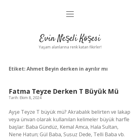
menüyü
Anasayfa
aç
Gizlilik Politikası
Evin Neşeli Köşesi
Yasal Uyarı
Yaşam alanlarına renk katan fikirler!
Hakkımızda
Etiket:
Ahmet Beyin derken in ayrılır mı
Fatma Teyze Derken T Büyük Mü
Tarih: Ekim 8, 2024
Ayşe Teyze T büyük mü? Akrabalık belirten ve lakap
veya ünvan olarak kullanılan kelimeler büyük harfle
başlar: Baba Gündüz, Kemal Amca, Hala Sultan,
Nene Hatun; Gül Baba, Susuz Dede, Telli Baba vb.