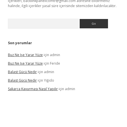
içerikleri,
backlinkpanelicomtr@gmail.com
adresine bildirmeniz
halinde, ilgili içerikler yasal süre içerisinde sitemizden kaldırılacaktır.
Arama
Son yorumlar
Buz Ne Işe Yarar Yüze
için
admin
Buz Ne Işe Yarar Yüze
için
Feride
Balast Gücü Nedir
için
admin
Balast Gücü Nedir
için
Yiğido
Sakarca Kavurması Nasıl Yapılır
için
admin