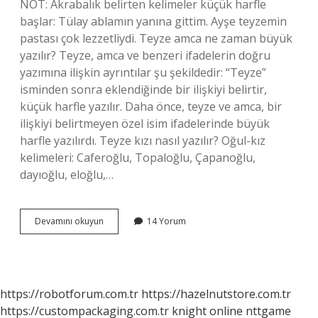
NOT: Akrabalık belirten kelimeler küçük harfle
başlar: Tülay ablamın yanına gittim. Ayşe teyzemin
pastası çok lezzetliydi. Teyze amca ne zaman büyük
yazılır? Teyze, amca ve benzeri ifadelerin doğru
yazımına ilişkin ayrıntılar şu şekildedir: “Teyze”
isminden sonra eklendiğinde bir ilişkiyi belirtir,
küçük harfle yazılır. Daha önce, teyze ve amca, bir
ilişkiyi belirtmeyen özel isim ifadelerinde büyük
harfle yazılırdı. Teyze kızı nasıl yazılır? Oğul-kız
kelimeleri: Caferoğlu, Topaloğlu, Çapanoğlu,
dayıoğlu, eloğlu,…
Fatma
Devamını okuyun
14 Yorum
Teyze
Derken
T
Büyük
Mü
https://robotforum.com.tr
https://hazelnutstore.com.tr
https://custompackaging.com.tr
knight online
nttgame