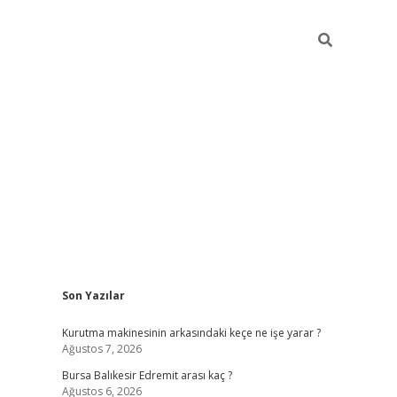
Sidebar
Son Yazılar
https://www
Kurutma makinesinin arkasındaki keçe ne işe yarar ?
Ağustos 7, 2026
Bursa Balıkesir Edremit arası kaç ?
Ağustos 6, 2026