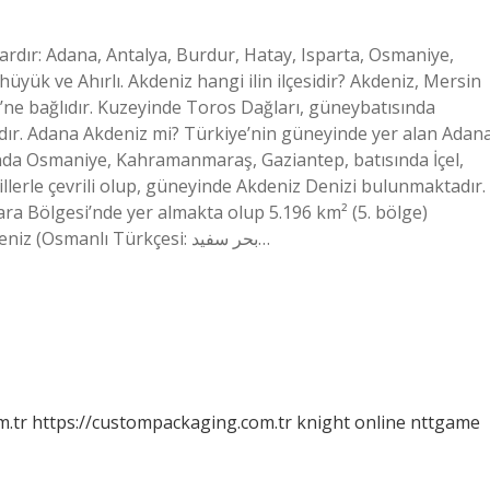
nlardır: Adana, Antalya, Burdur, Hatay, Isparta, Osmaniye,
üyük ve Ahırlı. Akdeniz hangi ilin ilçesidir? Akdeniz, Mersin
i’ne bağlıdır. Kuzeyinde Toros Dağları, güneybatısında
ır. Adana Akdeniz mi? Türkiye’nin güneyinde yer alan Adana
nda Osmaniye, Kahramanmaraş, Gaziantep, batısında İçel,
lerle çevrili olup, güneyinde Akdeniz Denizi bulunmaktadır.
ra Bölgesi’nde yer almakta olup 5.196 km² (5. bölge)
yüzölçümüne sahiptir. Akdeniz nereye bağlıdır? Akdeniz (Osmanlı Türkçesi: بحر سفيد…
m.tr
https://custompackaging.com.tr
knight online
nttgame