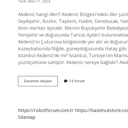
Tarih: Ekim 11, 2024
Akdeniz hangi illeri? Akdeniz Bölgesi’ndeki iller şu
Seydişehir, Bozkır, Taşkent, Hadim, Derebucak, Yalıh
ilinin merkez ilçesidir. Mersin Büyükşehir Belediyes
Yenişehir ve doğusunda Tarsus ilçeleri bulunmaktad
Akdeniz’in Çukurova bölgesinde yer alır ve doğusu
kuzeybatısında Niğde, güneydoğusunda Hatay gibi il
İstanbul Akdeniz’de mi? İstanbul, Türkiye’nin Marma
Akdeniz
Devamını okuyun
14 Yorum
Hangi
Ile
Ait
https://robotforum.com.tr
https://hazelnutstore.co
Sitemap