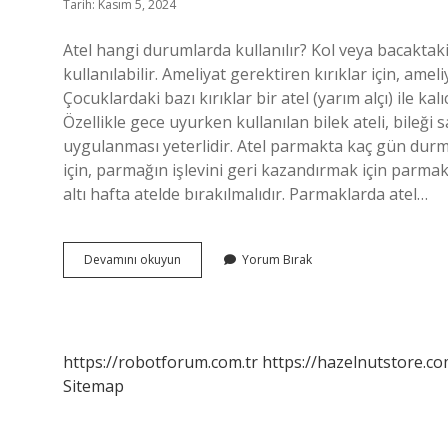
Tarih: Kasım 5, 2024
Atel hangi durumlarda kullanılır? Kol veya bacaktaki k
kullanılabilir. Ameliyat gerektiren kırıklar için, ameliy
Çocuklardaki bazı kırıklar bir atel (yarım alçı) ile kalı
Özellikle gece uyurken kullanılan bilek ateli, bileği
uygulanması yeterlidir. Atel parmakta kaç gün durmalı
için, parmağın işlevini geri kazandırmak için parmak 
altı hafta atelde bırakılmalıdır. Parmaklarda atel…
Atel
Devamını okuyun
Yorum Bırak
Neye
Iyi
Gelir
https://robotforum.com.tr
https://hazelnutstore.co
Sitemap