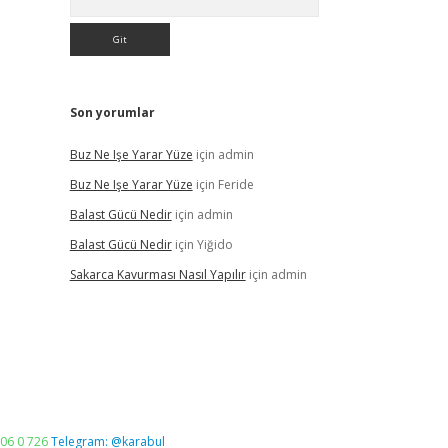
Son yorumlar
Buz Ne Işe Yarar Yüze
için
admin
Buz Ne Işe Yarar Yüze
için
Feride
Balast Gücü Nedir
için
admin
Balast Gücü Nedir
için
Yiğido
Sakarca Kavurması Nasıl Yapılır
için
admin
06 0 726
Telegram: @karabul