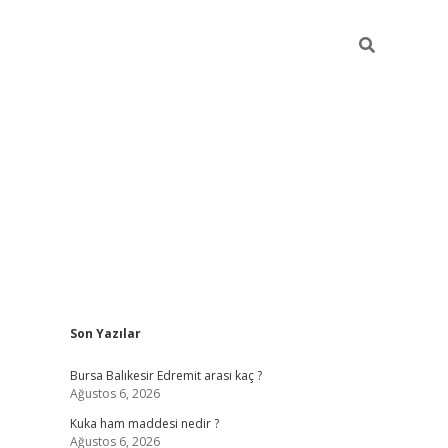
Sidebar
Son Yazılar
https://www.tulipbet.online/
Bursa Balıkesir Edremit arası kaç ?
Ağustos 6, 2026
Kuka ham maddesi nedir ?
Ağustos 6, 2026