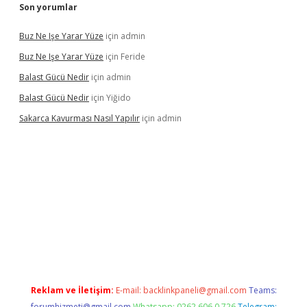
Son yorumlar
Buz Ne Işe Yarar Yüze
için
admin
Buz Ne Işe Yarar Yüze
için
Feride
Balast Gücü Nedir
için
admin
Balast Gücü Nedir
için
Yiğido
Sakarca Kavurması Nasıl Yapılır
için
admin
ttps://www.tulipbet.online/
Reklam ve İletişim:
E-mail:
backlinkpaneli@gmail.com
Teams:
forumhizmeti@gmail.com
Whatsapp: 0262 606 0 726
Telegram: