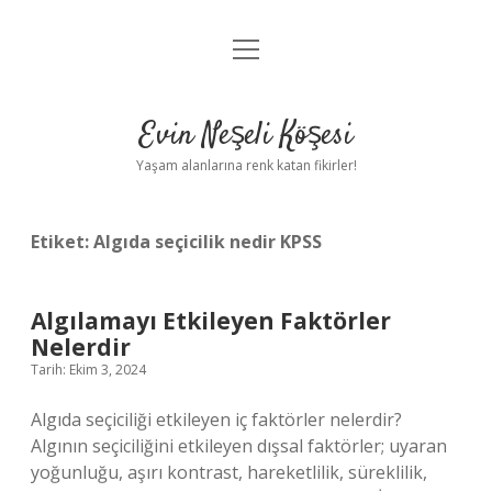
menüyü
Anasayfa
aç
Gizlilik Politikası
Evin Neşeli Köşesi
Yasal Uyarı
Yaşam alanlarına renk katan fikirler!
Hakkımızda
Etiket:
Algıda seçicilik nedir KPSS
Algılamayı Etkileyen Faktörler
Nelerdir
Tarih: Ekim 3, 2024
Algıda seçiciliği etkileyen iç faktörler nelerdir?
Algının seçiciliğini etkileyen dışsal faktörler; uyaran
yoğunluğu, aşırı kontrast, hareketlilik, süreklilik,