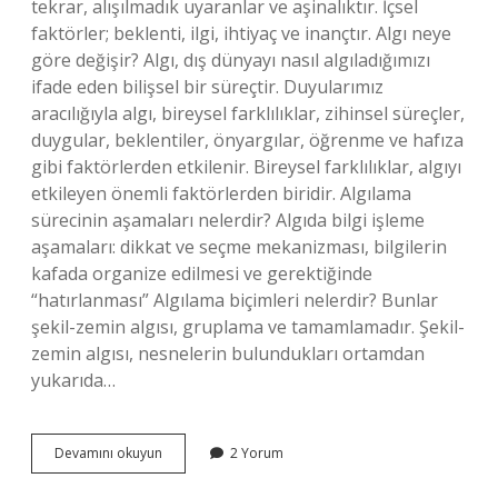
tekrar, alışılmadık uyaranlar ve aşinalıktır. İçsel
faktörler; beklenti, ilgi, ihtiyaç ve inançtır. Algı neye
göre değişir? Algı, dış dünyayı nasıl algıladığımızı
ifade eden bilişsel bir süreçtir. Duyularımız
aracılığıyla algı, bireysel farklılıklar, zihinsel süreçler,
duygular, beklentiler, önyargılar, öğrenme ve hafıza
gibi faktörlerden etkilenir. Bireysel farklılıklar, algıyı
etkileyen önemli faktörlerden biridir. Algılama
sürecinin aşamaları nelerdir? Algıda bilgi işleme
aşamaları: dikkat ve seçme mekanizması, bilgilerin
kafada organize edilmesi ve gerektiğinde
“hatırlanması” Algılama biçimleri nelerdir? Bunlar
şekil-zemin algısı, gruplama ve tamamlamadır. Şekil-
zemin algısı, nesnelerin bulundukları ortamdan
yukarıda…
Algılamayı
Devamını okuyun
2 Yorum
Etkileyen
Faktörler