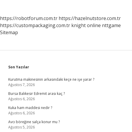
Nelerdir
https://robotforum.com.tr
https://hazelnutstore.com.tr
https://custompackaging.com.tr
knight online
nttgame
Sitemap
Sidebar
Son Yazılar
Kurutma makinesinin arkasındaki keçe ne işe yarar ?
Ağustos 7, 2026
Bursa Balıkesir Edremit arası kaç ?
Ağustos 6, 2026
Kuka ham maddesi nedir ?
Ağustos 6, 2026
Avcı böreğine salça konur mu ?
Ağustos 5, 2026