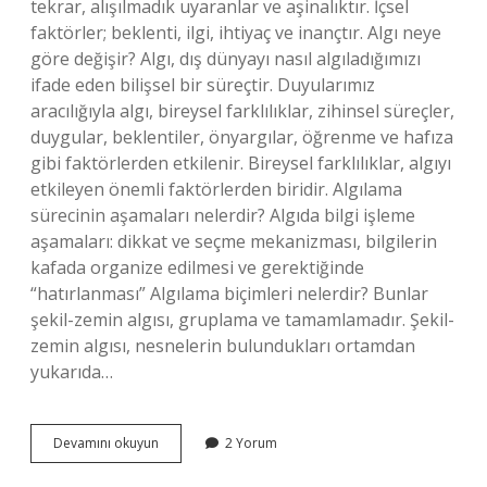
tekrar, alışılmadık uyaranlar ve aşinalıktır. İçsel
faktörler; beklenti, ilgi, ihtiyaç ve inançtır. Algı neye
göre değişir? Algı, dış dünyayı nasıl algıladığımızı
ifade eden bilişsel bir süreçtir. Duyularımız
aracılığıyla algı, bireysel farklılıklar, zihinsel süreçler,
duygular, beklentiler, önyargılar, öğrenme ve hafıza
gibi faktörlerden etkilenir. Bireysel farklılıklar, algıyı
etkileyen önemli faktörlerden biridir. Algılama
sürecinin aşamaları nelerdir? Algıda bilgi işleme
aşamaları: dikkat ve seçme mekanizması, bilgilerin
kafada organize edilmesi ve gerektiğinde
“hatırlanması” Algılama biçimleri nelerdir? Bunlar
şekil-zemin algısı, gruplama ve tamamlamadır. Şekil-
zemin algısı, nesnelerin bulundukları ortamdan
yukarıda…
Algılamayı
Devamını okuyun
2 Yorum
Etkileyen
Faktörler