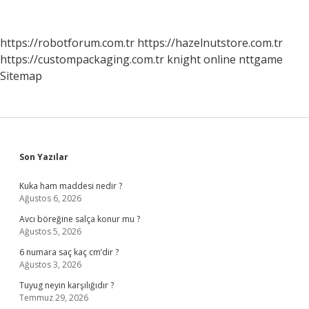
Nelerdir
https://robotforum.com.tr
https://hazelnutstore.com.tr
https://custompackaging.com.tr
knight online
nttgame
Sitemap
Sidebar
Son Yazılar
Kuka ham maddesi nedir ?
Ağustos 6, 2026
Avcı böreğine salça konur mu ?
Ağustos 5, 2026
6 numara saç kaç cm’dir ?
Ağustos 3, 2026
Tuyug neyin karşılığıdır ?
Temmuz 29, 2026