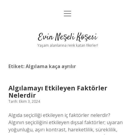
menüyü
Anasayfa
aç
Gizlilik Politikası
Evin Neşeli Köşesi
Yasal Uyarı
Yaşam alanlarına renk katan fikirler!
Hakkımızda
Etiket:
Algılama kaça ayrılır
Algılamayı Etkileyen Faktörler
Nelerdir
Tarih: Ekim 3, 2024
Algıda seçiciliği etkileyen iç faktörler nelerdir?
Algının seçiciliğini etkileyen dışsal faktörler; uyaran
yoğunluğu, aşırı kontrast, hareketlilik, süreklilik,