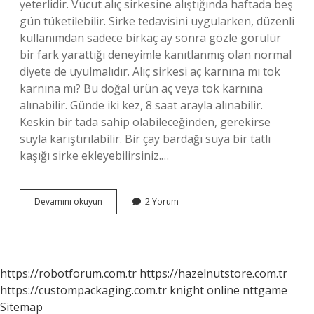
yeterlidir. Vücut alıç sirkesine alıştığında haftada beş
gün tüketilebilir. Sirke tedavisini uygularken, düzenli
kullanımdan sadece birkaç ay sonra gözle görülür
bir fark yarattığı deneyimle kanıtlanmış olan normal
diyete de uyulmalıdır. Alıç sirkesi aç karnına mı tok
karnına mı? Bu doğal ürün aç veya tok karnına
alınabilir. Günde iki kez, 8 saat arayla alınabilir.
Keskin bir tada sahip olabileceğinden, gerekirse
suyla karıştırılabilir. Bir çay bardağı suya bir tatlı
kaşığı sirke ekleyebilirsiniz.…
Alıç
Devamını okuyun
2 Yorum
Sirkesinin
Sekse
Faydası
Var
Mı
https://robotforum.com.tr
https://hazelnutstore.com.tr
https://custompackaging.com.tr
knight online
nttgame
Sitemap