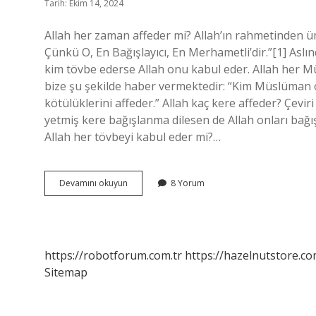
Tarih: Ekim 14, 2024
Allah her zaman affeder mi? Allah’ın rahmetinden ü
Çünkü O, En Bağışlayıcı, En Merhametli’dir.”[1] Asl
kim tövbe ederse Allah onu kabul eder. Allah her 
bize şu şekilde haber vermektedir: “Kim Müslüman o
kötülüklerini affeder.” Allah kaç kere affeder? Çevir
yetmiş kere bağışlanma dilesen de Allah onları bağış
Allah her tövbeyi kabul eder mi?…
Allah
Devamını okuyun
8 Yorum
Bizi
Her
Zaman
Affeder
Mi
https://robotforum.com.tr
https://hazelnutstore.co
Sitemap