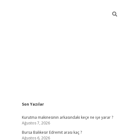
Sidebar
Son Yazılar
https://
Kurutma makinesinin arkasındaki keçe ne işe yarar ?
Ağustos 7, 2026
Bursa Balıkesir Edremit arası kaç ?
Ağustos 6, 2026