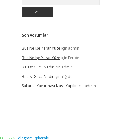
Son yorumlar
Buz Ne Işe Yarar Yüze
için
admin
Buz Ne Işe Yarar Yüze
için
Feride
Balast Gücü Nedir
için
admin
Balast Gücü Nedir
için
Yiğido
Sakarca Kavurması Nasıl Yapılır
için
admin
06 0 726
Telegram: @karabul