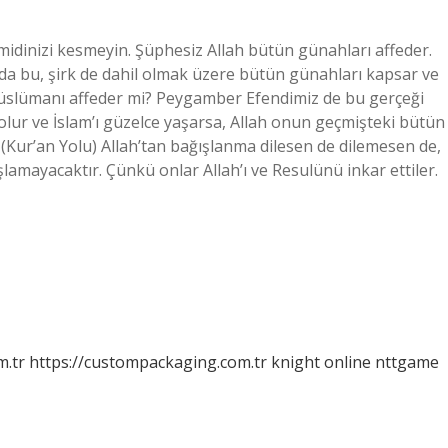
midinizi kesmeyin. Şüphesiz Allah bütün günahları affeder.
ında bu, şirk de dahil olmak üzere bütün günahları kapsar ve
Müslümanı affeder mi? Peygamber Efendimiz de bu gerçeği
lur ve İslam’ı güzelce yaşarsa, Allah onun geçmişteki bütün
i (Kur’an Yolu) Allah’tan bağışlanma dilesen de dilemesen de,
lamayacaktır. Çünkü onlar Allah’ı ve Resulünü inkar ettiler.
m.tr
https://custompackaging.com.tr
knight online
nttgame