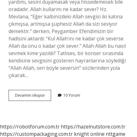
yardımı, sesini duyamasak veya hissedemesek bile
oradadır. Allah kullarını ne kadar sever? Hz.
Mevlana, “Eğer kalbinizdeki Allah sevgisi iki katına
çıkmışsa, artmışsa şüphesiz Allah da sizi seviyor
demektir.” derken, Peygamber Efendimizin bir
hadisini aktardı: “Kul Allah’ını ne kadar çok severse
Allah da onu o kadar çok sever.” Allah Allah bu nasıl
sevmek kime yazıldı? Tatlıses, bir konser sırasında
kendisine sevgisini gösteren hayranlarına söylediği
“Allah Allah, sen böyle seversin” sözlerinden yola
çıkarak…
Allah
Devamını okuyun
10 Yorum
Kime
Gülümser
https://robotforum.com.tr
https://hazelnutstore.com.tr
https://custompackaging.com.tr
knight online
nttgame