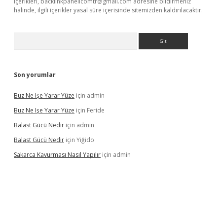
içerikleri,
backlinkpanelicomtr@gmail.com
adresine bildirmeniz
halinde, ilgili içerikler yasal süre içerisinde sitemizden kaldırılacaktır.
Arama
Son yorumlar
Buz Ne Işe Yarar Yüze
için
admin
Buz Ne Işe Yarar Yüze
için
Feride
Balast Gücü Nedir
için
admin
Balast Gücü Nedir
için
Yiğido
Sakarca Kavurması Nasıl Yapılır
için
admin