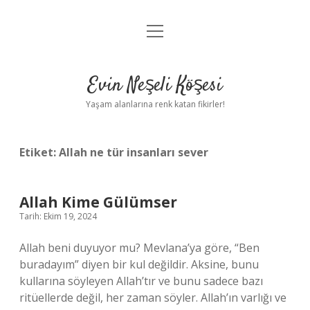
menüyü
Anasayfa
aç
Gizlilik Politikası
Evin Neşeli Köşesi
Yasal Uyarı
Yaşam alanlarına renk katan fikirler!
Hakkımızda
Etiket:
Allah ne tür insanları sever
Allah Kime Gülümser
Tarih: Ekim 19, 2024
Allah beni duyuyor mu? Mevlana’ya göre, “Ben
buradayım” diyen bir kul değildir. Aksine, bunu
kullarına söyleyen Allah’tır ve bunu sadece bazı
ritüellerde değil, her zaman söyler. Allah’ın varlığı ve