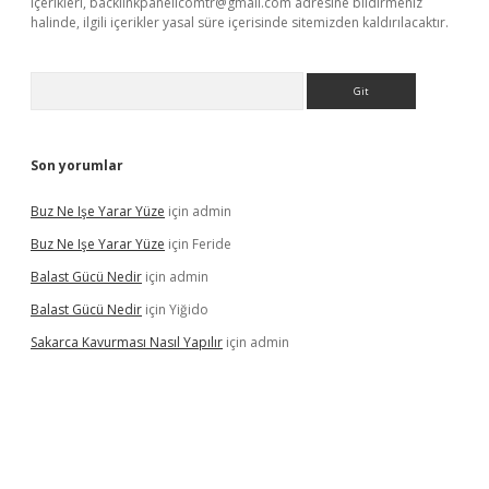
içerikleri,
backlinkpanelicomtr@gmail.com
adresine bildirmeniz
halinde, ilgili içerikler yasal süre içerisinde sitemizden kaldırılacaktır.
Arama
Son yorumlar
Buz Ne Işe Yarar Yüze
için
admin
Buz Ne Işe Yarar Yüze
için
Feride
Balast Gücü Nedir
için
admin
Balast Gücü Nedir
için
Yiğido
Sakarca Kavurması Nasıl Yapılır
için
admin