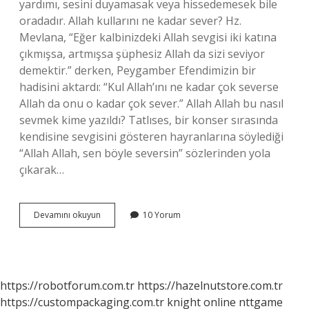
yardımı, sesini duyamasak veya hissedemesek bile
oradadır. Allah kullarını ne kadar sever? Hz.
Mevlana, “Eğer kalbinizdeki Allah sevgisi iki katına
çıkmışsa, artmışsa şüphesiz Allah da sizi seviyor
demektir.” derken, Peygamber Efendimizin bir
hadisini aktardı: “Kul Allah’ını ne kadar çok severse
Allah da onu o kadar çok sever.” Allah Allah bu nasıl
sevmek kime yazıldı? Tatlıses, bir konser sırasında
kendisine sevgisini gösteren hayranlarına söylediği
“Allah Allah, sen böyle seversin” sözlerinden yola
çıkarak…
Allah
Devamını okuyun
10 Yorum
Kime
Gülümser
https://robotforum.com.tr
https://hazelnutstore.com.tr
https://custompackaging.com.tr
knight online
nttgame