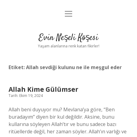
menüyü
Anasayfa
aç
Gizlilik Politikası
Evin Neşeli Köşesi
Yasal Uyarı
Yaşam alanlarına renk katan fikirler!
Hakkımızda
Etiket:
Allah sevdiği kulunu ne ile meşgul eder
Allah Kime Gülümser
Tarih: Ekim 19, 2024
Allah beni duyuyor mu? Mevlana’ya göre, “Ben
buradayım” diyen bir kul değildir. Aksine, bunu
kullarına söyleyen Allah’tır ve bunu sadece bazı
ritüellerde değil, her zaman söyler. Allah’ın varlığı ve