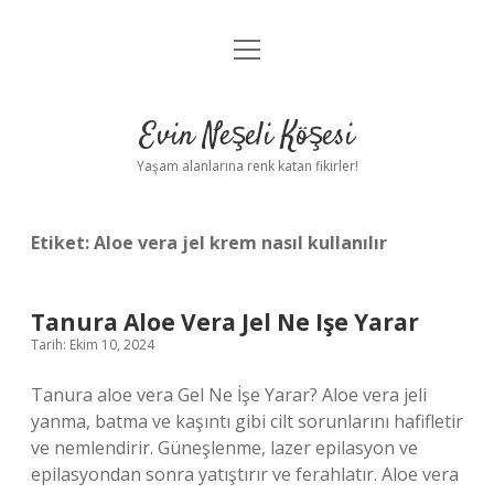
menüyü
Anasayfa
aç
Gizlilik Politikası
Evin Neşeli Köşesi
Yasal Uyarı
Yaşam alanlarına renk katan fikirler!
Hakkımızda
Etiket:
Aloe vera jel krem nasıl kullanılır
Tanura Aloe Vera Jel Ne Işe Yarar
Tarih: Ekim 10, 2024
Tanura aloe vera Gel Ne İşe Yarar? Aloe vera jeli
yanma, batma ve kaşıntı gibi cilt sorunlarını hafifletir
ve nemlendirir. Güneşlenme, lazer epilasyon ve
epilasyondan sonra yatıştırır ve ferahlatır. Aloe vera