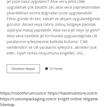
jel yüze nasıl uygulanır? Aloe vera jelini cilde
uygulamak çok basittir. Jel, aloe vera yapraklarından
çıkarıldıktan sonra doğrudan yüze uygulanabilir.
Etkisi günde iki kez, sabah ve akşam uygulandığında
görülür. Akneli veya tahriş olmuş bölgeye parmak
uçlarıyla masaj yapılabilir. Aloe vera jel neye iyi gelir?
Aloe vera özellikle jel formunda uygulandığında cilt
yaralarının iyileşmesine katkıda bulunur. Cildi
nemlendirir ve cilt yaralarını iyileştirir, akneleri yok
eder, siyah nokta oluşumunu engeller, ölü…
Tanura
Devamını okuyun
12 Yorum
Aloe
Vera
Jel
Ne
Işe
https://robotforum.com.tr
https://hazelnutstore.com.tr
Yarar
https://custompackaging.com.tr
knight online
nttgame
Sitemap