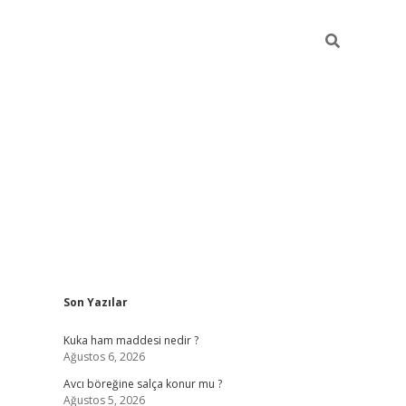
Sidebar
Son Yazılar
https://ww
Kuka ham maddesi nedir ?
Ağustos 6, 2026
Avcı böreğine salça konur mu ?
Ağustos 5, 2026