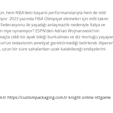
, hem NBA’deki başarılı performanslarıyla hem de milli
. 2023 yazında FIBA ​​Olimpiyat elemeleri için milli takım
ederasyonu ile yaşadığı anlaşmazlık nedeniyle İtalya ve
gün niye oynamıyor? ESPN’den Adrian Wojnarowski’nin
çta ciddi bir ayak bileği burkulması ve diz morluğu yaşaya
ün’ün tedavisinin ameliyat gerektirmediği belirlendi. Alpere
zun bir süre sahalardan uzak kalabileceği endişelerini
m.tr
https://custompackaging.com.tr
knight online
nttgame