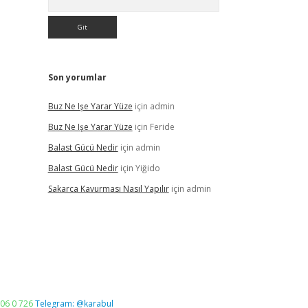
Son yorumlar
Buz Ne Işe Yarar Yüze
için
admin
Buz Ne Işe Yarar Yüze
için
Feride
Balast Gücü Nedir
için
admin
Balast Gücü Nedir
için
Yiğido
Sakarca Kavurması Nasıl Yapılır
için
admin
06 0 726
Telegram: @karabul