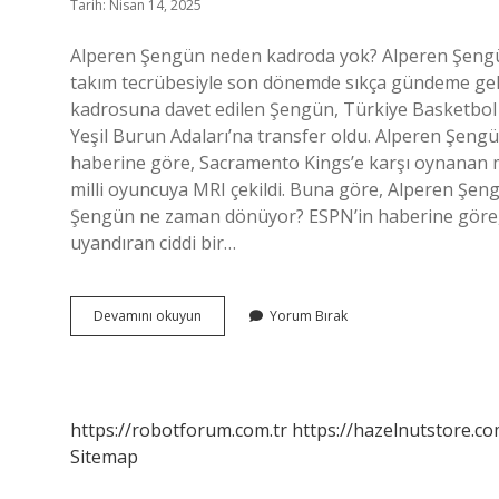
Tarih: Nisan 14, 2025
Alperen Şengün neden kadroda yok? Alperen Şengün
takım tecrübesiyle son dönemde sıkça gündeme geliyor
kadrosuna davet edilen Şengün, Türkiye Basketbol F
Yeşil Burun Adaları’na transfer oldu. Alperen Şen
haberine göre, Sacramento Kings’e karşı oynanan ma
milli oyuncuya MRI çekildi. Buna göre, Alperen Şeng
Şengün ne zaman dönüyor? ESPN’in haberine göre, u
uyandıran ciddi bir…
Alperen
Devamını okuyun
Yorum Bırak
Şengün
Neden
Oynamıyor
https://robotforum.com.tr
https://hazelnutstore.co
Sitemap