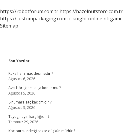
Anlaşılır
https://robotforum.com.tr
https://hazelnutstore.com.tr
https://custompackaging.com.tr
knight online
nttgame
Sitemap
Sidebar
Son Yazılar
Kuka ham maddesi nedir ?
Ağustos 6, 2026
Avcı böreğine salça konur mu ?
Ağustos 5, 2026
6 numara saç kaç cm’dir ?
Ağustos 3, 2026
Tuyug neyin karşılığıdır ?
Temmuz 29, 2026
Koç burcu erkeği sekse düşkün müdür ?