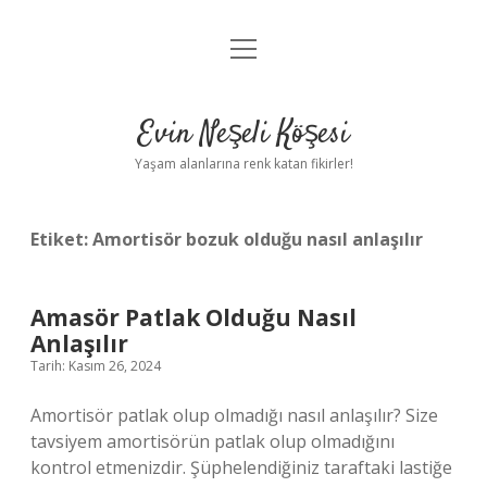
menüyü
Anasayfa
aç
Gizlilik Politikası
Evin Neşeli Köşesi
Yasal Uyarı
Yaşam alanlarına renk katan fikirler!
Hakkımızda
Etiket:
Amortisör bozuk olduğu nasıl anlaşılır
Amasör Patlak Olduğu Nasıl
Anlaşılır
Tarih: Kasım 26, 2024
Amortisör patlak olup olmadığı nasıl anlaşılır? Size
tavsiyem amortisörün patlak olup olmadığını
kontrol etmenizdir. Şüphelendiğiniz taraftaki lastiğe