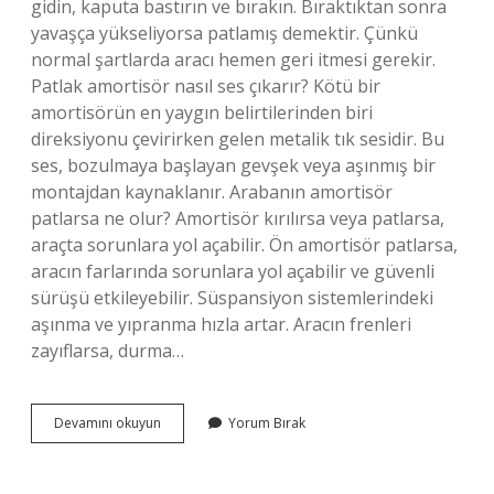
gidin, kaputa bastırın ve bırakın. Bıraktıktan sonra
yavaşça yükseliyorsa patlamış demektir. Çünkü
normal şartlarda aracı hemen geri itmesi gerekir.
Patlak amortisör nasıl ses çıkarır? Kötü bir
amortisörün en yaygın belirtilerinden biri
direksiyonu çevirirken gelen metalik tık sesidir. Bu
ses, bozulmaya başlayan gevşek veya aşınmış bir
montajdan kaynaklanır. Arabanın amortisör
patlarsa ne olur? Amortisör kırılırsa veya patlarsa,
araçta sorunlara yol açabilir. Ön amortisör patlarsa,
aracın farlarında sorunlara yol açabilir ve güvenli
sürüşü etkileyebilir. Süspansiyon sistemlerindeki
aşınma ve yıpranma hızla artar. Aracın frenleri
zayıflarsa, durma…
Amasör
Devamını okuyun
Yorum Bırak
Patlak
Olduğu
Nasıl