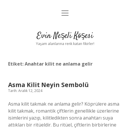
menüyü
Anasayfa
aç
Gizlilik Politikası
Evin Neşeli Köşesi
Yasal Uyarı
Yaşam alanlarına renk katan fikirler!
Hakkımızda
Etiket:
Anahtar kilit ne anlama gelir
Asma Kilit Neyin Sembolü
Tarih: Aralık 12, 2024
Asma kilit takmak ne anlama gelir? Köprülere asma
kilit takmak, romantik çiftlerin genellikle üzerlerine
isimlerini yazıp, kilitledikten sonra anahtarı suya
attıkları bir ritüeldir. Bu ritüel, çiftlerin birbirlerine