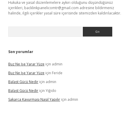
Hukuka ve yasal düzenlemelere aykırı olduğunu düşündüğünüz
içerikleri,
backlinkpanelicomtr@gmail.com
adresine bildirmeniz
halinde, ilgili içerikler yasal süre içerisinde sitemizden kaldırılacaktır.
Arama
Son yorumlar
Buz Ne Işe Yarar Yüze
için
admin
Buz Ne Işe Yarar Yüze
için
Feride
Balast Gücü Nedir
için
admin
Balast Gücü Nedir
için
Yiğido
Sakarca Kavurması Nasıl Yapılır
için
admin