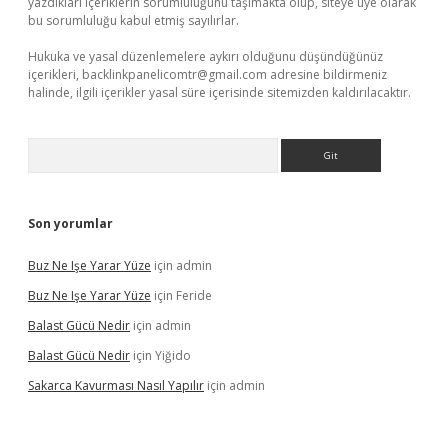
yazdıkları içeriklerin sorumluluğunu taşımakta olup, siteye üye olarak
bu sorumluluğu kabul etmiş sayılırlar.
Hukuka ve yasal düzenlemelere aykırı olduğunu düşündüğünüz
içerikleri,
backlinkpanelicomtr@gmail.com
adresine bildirmeniz
halinde, ilgili içerikler yasal süre içerisinde sitemizden kaldırılacaktır.
Arama
Son yorumlar
Buz Ne Işe Yarar Yüze
için
admin
Buz Ne Işe Yarar Yüze
için
Feride
Balast Gücü Nedir
için
admin
Balast Gücü Nedir
için
Yiğido
Sakarca Kavurması Nasıl Yapılır
için
admin