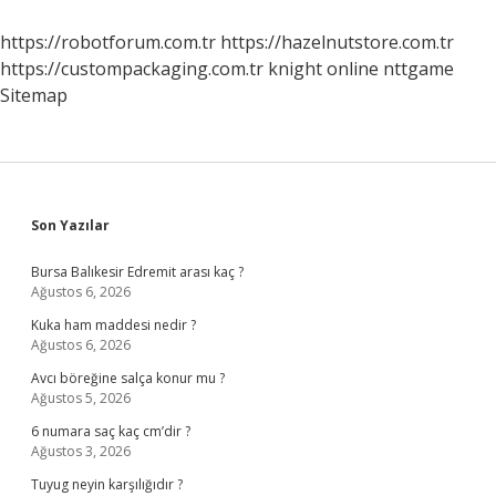
Anlaşılır
https://robotforum.com.tr
https://hazelnutstore.com.tr
https://custompackaging.com.tr
knight online
nttgame
Sitemap
Sidebar
Son Yazılar
Bursa Balıkesir Edremit arası kaç ?
Ağustos 6, 2026
Kuka ham maddesi nedir ?
Ağustos 6, 2026
Avcı böreğine salça konur mu ?
Ağustos 5, 2026
6 numara saç kaç cm’dir ?
Ağustos 3, 2026
Tuyug neyin karşılığıdır ?