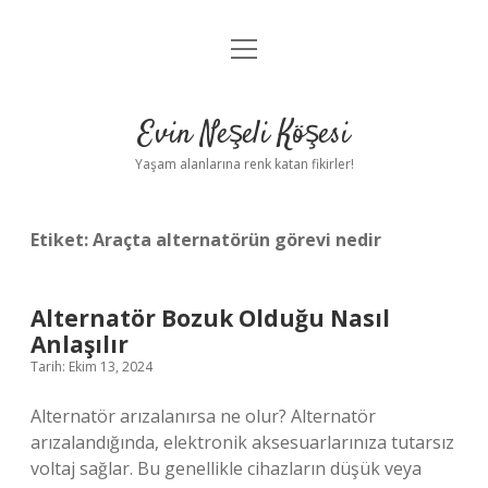
menüyü
Anasayfa
aç
Gizlilik Politikası
Evin Neşeli Köşesi
Yasal Uyarı
Yaşam alanlarına renk katan fikirler!
Hakkımızda
Etiket:
Araçta alternatörün görevi nedir
Alternatör Bozuk Olduğu Nasıl
Anlaşılır
Tarih: Ekim 13, 2024
Alternatör arızalanırsa ne olur? Alternatör
arızalandığında, elektronik aksesuarlarınıza tutarsız
voltaj sağlar. Bu genellikle cihazların düşük veya