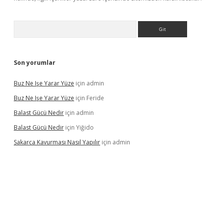
Arama
Son yorumlar
Buz Ne Işe Yarar Yüze
için
admin
Buz Ne Işe Yarar Yüze
için
Feride
Balast Gücü Nedir
için
admin
Balast Gücü Nedir
için
Yiğido
Sakarca Kavurması Nasıl Yapılır
için
admin
https://www.tulipbet.online/