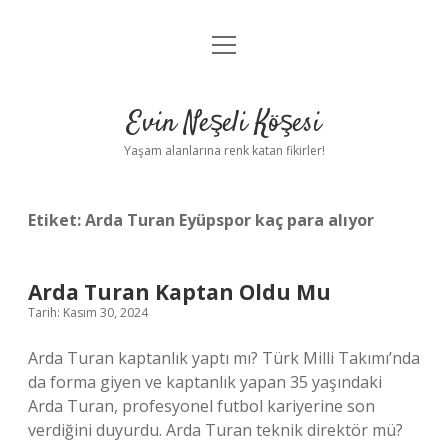
menüyü
Anasayfa
aç
Gizlilik Politikası
Evin Neşeli Köşesi
Yasal Uyarı
Yaşam alanlarına renk katan fikirler!
Hakkımızda
Etiket:
Arda Turan Eyüpspor kaç para alıyor
Arda Turan Kaptan Oldu Mu
Tarih: Kasım 30, 2024
Arda Turan kaptanlık yaptı mı? Türk Milli Takımı’nda
da forma giyen ve kaptanlık yapan 35 yaşındaki
Arda Turan, profesyonel futbol kariyerine son
verdiğini duyurdu. Arda Turan teknik direktör mü?