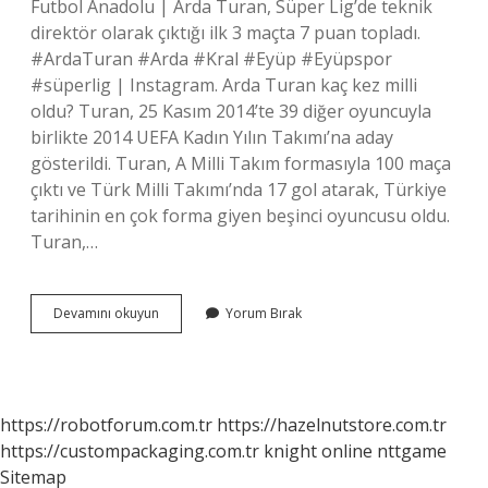
Futbol Anadolu | Arda Turan, Süper Lig’de teknik
direktör olarak çıktığı ilk 3 maçta 7 puan topladı.
#ArdaTuran #Arda #Kral #Eyüp #Eyüpspor
#süperlig | Instagram. Arda Turan kaç kez milli
oldu? Turan, 25 Kasım 2014’te 39 diğer oyuncuyla
birlikte 2014 UEFA Kadın Yılın Takımı’na aday
gösterildi. Turan, A Milli Takım formasıyla 100 maça
çıktı ve Türk Milli Takımı’nda 17 gol atarak, Türkiye
tarihinin en çok forma giyen beşinci oyuncusu oldu.
Turan,…
Arda
Devamını okuyun
Yorum Bırak
Turan
Kaptan
Oldu
Mu
https://robotforum.com.tr
https://hazelnutstore.com.tr
https://custompackaging.com.tr
knight online
nttgame
Sitemap