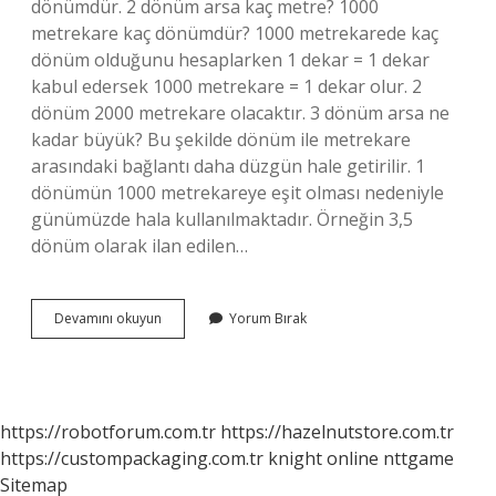
dönümdür. 2 dönüm arsa kaç metre? 1000
metrekare kaç dönümdür? 1000 metrekarede kaç
dönüm olduğunu hesaplarken 1 dekar = 1 dekar
kabul edersek 1000 metrekare = 1 dekar olur. 2
dönüm 2000 metrekare olacaktır. 3 dönüm arsa ne
kadar büyük? Bu şekilde dönüm ile metrekare
arasındaki bağlantı daha düzgün hale getirilir. 1
dönümün 1000 metrekareye eşit olması nedeniyle
günümüzde hala kullanılmaktadır. Örneğin 3,5
dönüm olarak ilan edilen…
1
Devamını okuyun
Yorum Bırak
Dönüm
Kaç
Arsa
Eder
https://robotforum.com.tr
https://hazelnutstore.com.tr
https://custompackaging.com.tr
knight online
nttgame
Sitemap