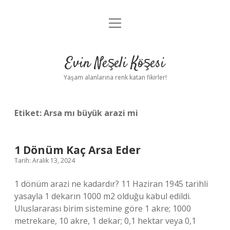
menüyü
Anasayfa
aç
Gizlilik Politikası
Evin Neşeli Köşesi
Yasal Uyarı
Yaşam alanlarına renk katan fikirler!
Hakkımızda
Etiket:
Arsa mı büyük arazi mi
1 Dönüm Kaç Arsa Eder
Tarih: Aralık 13, 2024
1 dönüm arazi ne kadardır? 11 Haziran 1945 tarihli
yasayla 1 dekarın 1000 m2 olduğu kabul edildi.
Uluslararası birim sistemine göre 1 akre; 1000
metrekare, 10 akre, 1 dekar; 0,1 hektar veya 0,1