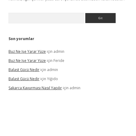
Arama
Son yorumlar
Buz Ne Işe Yarar Yüze
için
admin
Buz Ne Işe Yarar Yüze
için
Feride
Balast Gücü Nedir
için
admin
Balast Gücü Nedir
için
Yiğido
Sakarca Kavurması Nasıl Yapılır
için
admin
https://www.tulipbet.online/