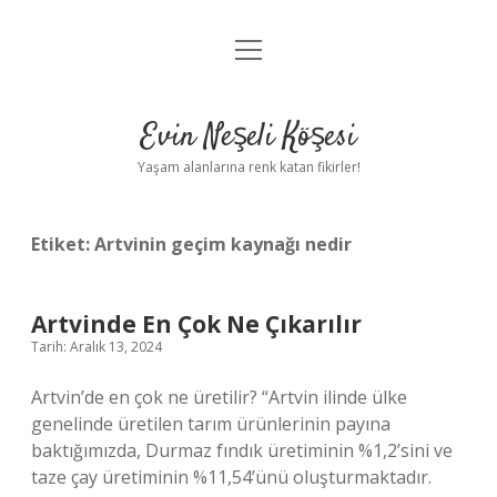
menüyü
Anasayfa
aç
Gizlilik Politikası
Evin Neşeli Köşesi
Yasal Uyarı
Yaşam alanlarına renk katan fikirler!
Hakkımızda
Etiket:
Artvinin geçim kaynağı nedir
Artvinde En Çok Ne Çıkarılır
Tarih: Aralık 13, 2024
Artvin’de en çok ne üretilir? “Artvin ilinde ülke
genelinde üretilen tarım ürünlerinin payına
baktığımızda, Durmaz fındık üretiminin %1,2’sini ve
taze çay üretiminin %11,54’ünü oluşturmaktadır.