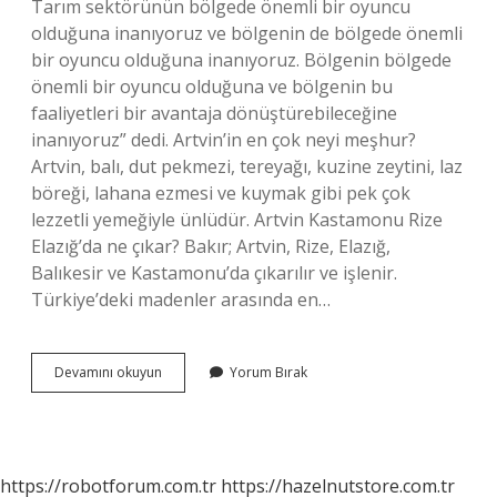
Tarım sektörünün bölgede önemli bir oyuncu
olduğuna inanıyoruz ve bölgenin de bölgede önemli
bir oyuncu olduğuna inanıyoruz. Bölgenin bölgede
önemli bir oyuncu olduğuna ve bölgenin bu
faaliyetleri bir avantaja dönüştürebileceğine
inanıyoruz” dedi. Artvin’in en çok neyi meşhur?
Artvin, balı, dut pekmezi, tereyağı, kuzine zeytini, laz
böreği, lahana ezmesi ve kuymak gibi pek çok
lezzetli yemeğiyle ünlüdür. Artvin Kastamonu Rize
Elazığ’da ne çıkar? Bakır; Artvin, Rize, Elazığ,
Balıkesir ve Kastamonu’da çıkarılır ve işlenir.
Türkiye’deki madenler arasında en…
Artvinde
Devamını okuyun
Yorum Bırak
En
Çok
Ne
Çıkarılır
https://robotforum.com.tr
https://hazelnutstore.com.tr