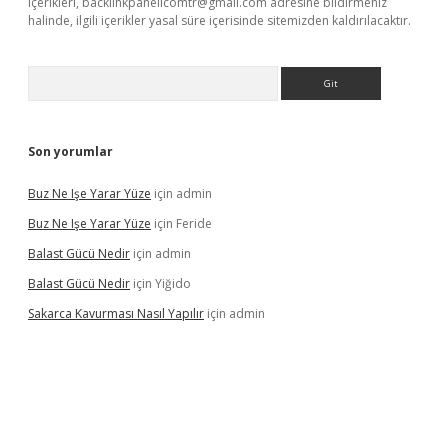
içerikleri,
backlinkpanelicomtr@gmail.com
adresine bildirmeniz
halinde, ilgili içerikler yasal süre içerisinde sitemizden kaldırılacaktır.
Arama
Son yorumlar
Buz Ne Işe Yarar Yüze
için
admin
Buz Ne Işe Yarar Yüze
için
Feride
Balast Gücü Nedir
için
admin
Balast Gücü Nedir
için
Yiğido
Sakarca Kavurması Nasıl Yapılır
için
admin