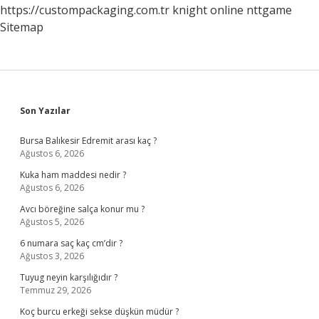
https://custompackaging.com.tr
knight online
nttgame
Sitemap
Sidebar
Son Yazılar
Bursa Balıkesir Edremit arası kaç ?
Ağustos 6, 2026
Kuka ham maddesi nedir ?
Ağustos 6, 2026
Avcı böreğine salça konur mu ?
Ağustos 5, 2026
6 numara saç kaç cm’dir ?
Ağustos 3, 2026
Tuyug neyin karşılığıdır ?
Temmuz 29, 2026
Koç burcu erkeği sekse düşkün müdür ?