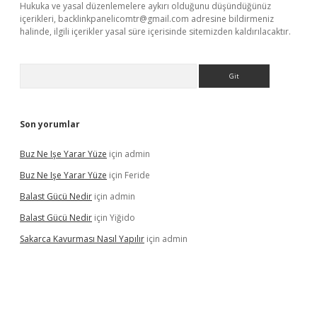
Hukuka ve yasal düzenlemelere aykırı olduğunu düşündüğünüz
içerikleri,
backlinkpanelicomtr@gmail.com
adresine bildirmeniz
halinde, ilgili içerikler yasal süre içerisinde sitemizden kaldırılacaktır.
Arama
Son yorumlar
Buz Ne Işe Yarar Yüze
için
admin
Buz Ne Işe Yarar Yüze
için
Feride
Balast Gücü Nedir
için
admin
Balast Gücü Nedir
için
Yiğido
Sakarca Kavurması Nasıl Yapılır
için
admin