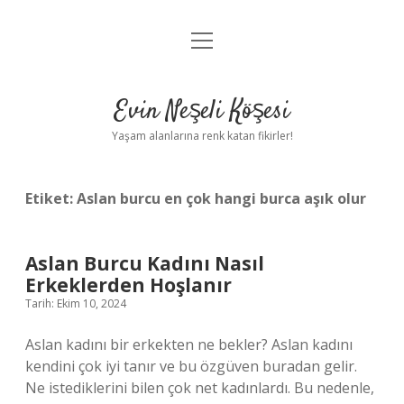
menüyü
Anasayfa
aç
Gizlilik Politikası
Evin Neşeli Köşesi
Yasal Uyarı
Yaşam alanlarına renk katan fikirler!
Hakkımızda
Etiket:
Aslan burcu en çok hangi burca aşık olur
Aslan Burcu Kadını Nasıl
Erkeklerden Hoşlanır
Tarih: Ekim 10, 2024
Aslan kadını bir erkekten ne bekler? Aslan kadını
kendini çok iyi tanır ve bu özgüven buradan gelir.
Ne istediklerini bilen çok net kadınlardı. Bu nedenle,