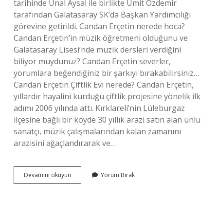
tarihinde Ünal Aysal ile birlikte Ümit Özdemir
tarafından Galatasaray SK’da Başkan Yardımcılığı
görevine getirildi. Candan Erçetin nerede hoca?
Candan Erçetin’in müzik öğretmeni olduğunu ve
Galatasaray Lisesi’nde müzik dersleri verdiğini
biliyor muydunuz? Candan Erçetin severler,
yorumlara beğendiğiniz bir şarkıyı bırakabilirsiniz…
Candan Erçetin Çiftlik Evi nerede? Candan Erçetin,
yıllardır hayalini kurduğu çiftlik projesine yönelik ilk
adımı 2006 yılında attı. Kırklareli’nin Lüleburgaz
ilçesine bağlı bir köyde 30 yıllık arazi satın alan ünlü
sanatçı, müzik çalışmalarından kalan zamanını
arazisini ağaçlandırarak ve…
Candan
Devamını okuyun
Yorum Bırak
Erçetin
Hala
Öğretmen
Mi