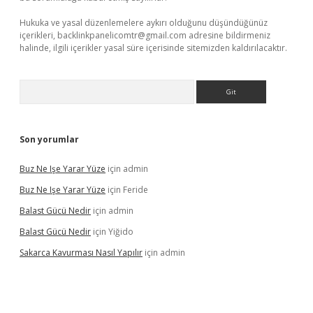
Hukuka ve yasal düzenlemelere aykırı olduğunu düşündüğünüz
içerikleri,
backlinkpanelicomtr@gmail.com
adresine bildirmeniz
halinde, ilgili içerikler yasal süre içerisinde sitemizden kaldırılacaktır.
Arama
Son yorumlar
Buz Ne Işe Yarar Yüze
için
admin
Buz Ne Işe Yarar Yüze
için
Feride
Balast Gücü Nedir
için
admin
Balast Gücü Nedir
için
Yiğido
Sakarca Kavurması Nasıl Yapılır
için
admin