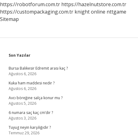
https://robotforum.com.tr
https://hazelnutstore.com.tr
https://custompackaging.com.tr
knight online
nttgame
Sitemap
Sidebar
Son Yazılar
Bursa Balıkesir Edremit arası kaç ?
Ağustos 6, 2026
Kuka ham maddesi nedir ?
Ağustos 6, 2026
Avcı böreğine salça konur mu ?
Ağustos 5, 2026
6 numara saç kaç cm’dir ?
Ağustos 3, 2026
Tuyug neyin karşılığıdır ?
Temmuz 29, 2026