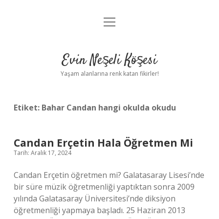
menüyü
Anasayfa
aç
Gizlilik Politikası
Evin Neşeli Köşesi
Yasal Uyarı
Yaşam alanlarına renk katan fikirler!
Hakkımızda
Etiket:
Bahar Candan hangi okulda okudu
Candan Erçetin Hala Öğretmen Mi
Tarih: Aralık 17, 2024
Candan Erçetin öğretmen mi? Galatasaray Lisesi’nde
bir süre müzik öğretmenliği yaptıktan sonra 2009
yılında Galatasaray Üniversitesi’nde diksiyon
öğretmenliği yapmaya başladı. 25 Haziran 2013