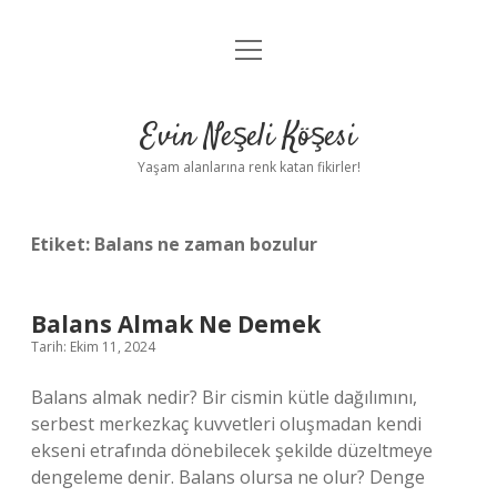
menüyü
Anasayfa
aç
Gizlilik Politikası
Evin Neşeli Köşesi
Yasal Uyarı
Yaşam alanlarına renk katan fikirler!
Hakkımızda
Etiket:
Balans ne zaman bozulur
Balans Almak Ne Demek
Tarih: Ekim 11, 2024
Balans almak nedir? Bir cismin kütle dağılımını,
serbest merkezkaç kuvvetleri oluşmadan kendi
ekseni etrafında dönebilecek şekilde düzeltmeye
dengeleme denir. Balans olursa ne olur? Denge