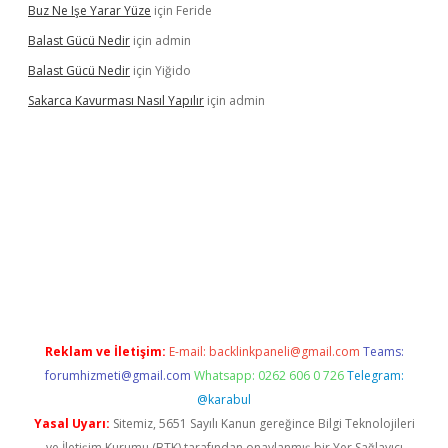
Buz Ne Işe Yarar Yüze
için
Feride
Balast Gücü Nedir
için
admin
Balast Gücü Nedir
için
Yiğido
Sakarca Kavurması Nasıl Yapılır
için
admin
ttps://www.tulipbet.online/
Reklam ve İletişim:
E-mail:
backlinkpaneli@gmail.com
Teams:
forumhizmeti@gmail.com
Whatsapp: 0262 606 0 726
Telegram:
@karabul
Yasal Uyarı:
Sitemiz, 5651 Sayılı Kanun gereğince Bilgi Teknolojileri
ve İletişim Kurumu (BTK) tarafından onaylanmış bir Yer Sağlayıcı