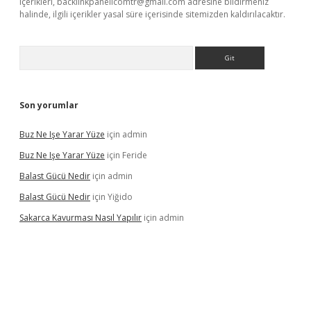
içerikleri,
backlinkpanelicomtr@gmail.com
adresine bildirmeniz
halinde, ilgili içerikler yasal süre içerisinde sitemizden kaldırılacaktır.
Arama
Son yorumlar
Buz Ne Işe Yarar Yüze
için
admin
Buz Ne Işe Yarar Yüze
için
Feride
Balast Gücü Nedir
için
admin
Balast Gücü Nedir
için
Yiğido
Sakarca Kavurması Nasıl Yapılır
için
admin