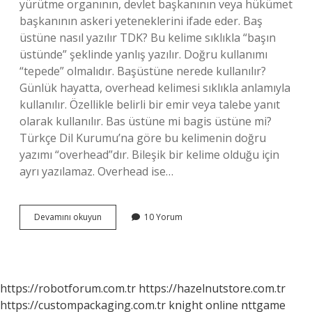
yürütme organının, devlet başkanının veya hükümet
başkanının askeri yeteneklerini ifade eder. Baş
üstüne nasıl yazılır TDK? Bu kelime sıklıkla “başın
üstünde” şeklinde yanlış yazılır. Doğru kullanımı
“tepede” olmalıdır. Başüstüne nerede kullanılır?
Günlük hayatta, overhead kelimesi sıklıkla anlamıyla
kullanılır. Özellikle belirli bir emir veya talebe yanıt
olarak kullanılır. Bas üstüne mi bagis üstüne mi?
Türkçe Dil Kurumu’na göre bu kelimenin doğru
yazımı “overhead”dır. Bileşik bir kelime olduğu için
ayrı yazılamaz. Overhead ise…
Baş
Devamını okuyun
10 Yorum
Üstüne
Mi
Bağış
Üstüne
Mi
https://robotforum.com.tr
https://hazelnutstore.com.tr
https://custompackaging.com.tr
knight online
nttgame