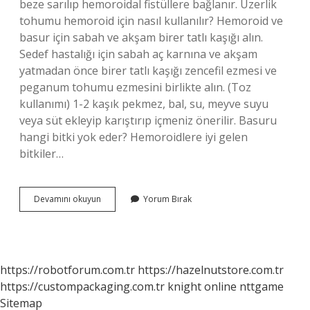
beze sarılıp hemoroidal fistüllere bağlanır. Üzerlik
tohumu hemoroid için nasıl kullanılır? Hemoroid ve
basur için sabah ve akşam birer tatlı kaşığı alın.
Sedef hastalığı için sabah aç karnına ve akşam
yatmadan önce birer tatlı kaşığı zencefil ezmesi ve
peganum tohumu ezmesini birlikte alın. (Toz
kullanımı) 1-2 kaşık pekmez, bal, su, meyve suyu
veya süt ekleyip karıştırıp içmeniz önerilir. Basuru
hangi bitki yok eder? Hemoroidlere iyi gelen
bitkiler…
Basur
Devamını okuyun
Yorum Bırak
Tohumu
Nedir
https://robotforum.com.tr
https://hazelnutstore.com.tr
https://custompackaging.com.tr
knight online
nttgame
Sitemap