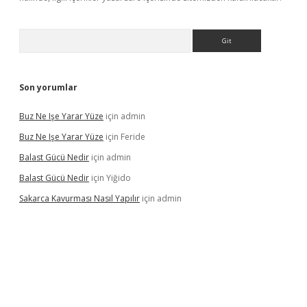
Arama
Son yorumlar
Buz Ne Işe Yarar Yüze
için
admin
Buz Ne Işe Yarar Yüze
için
Feride
Balast Gücü Nedir
için
admin
Balast Gücü Nedir
için
Yiğido
Sakarca Kavurması Nasıl Yapılır
için
admin
https://www.tulipbet.online/