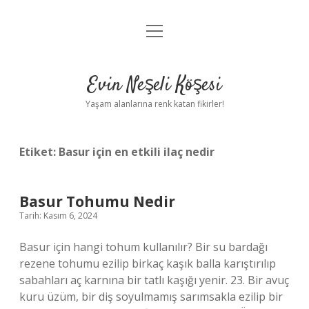
menüyü
Anasayfa
aç
Gizlilik Politikası
Evin Neşeli Köşesi
Yasal Uyarı
Yaşam alanlarına renk katan fikirler!
Hakkımızda
Etiket:
Basur için en etkili ilaç nedir
Basur Tohumu Nedir
Tarih: Kasım 6, 2024
Basur için hangi tohum kullanılır? Bir su bardağı
rezene tohumu ezilip birkaç kaşık balla karıştırılıp
sabahları aç karnına bir tatlı kaşığı yenir. 23. Bir avuç
kuru üzüm, bir diş soyulmamış sarımsakla ezilip bir