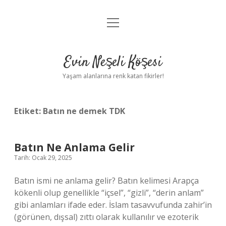
menüyü
Anasayfa
aç
Gizlilik Politikası
Evin Neşeli Köşesi
Yasal Uyarı
Yaşam alanlarına renk katan fikirler!
Hakkımızda
Etiket:
Batın ne demek TDK
Batın Ne Anlama Gelir
Tarih: Ocak 29, 2025
Batın ismi ne anlama gelir? Batın kelimesi Arapça
kökenli olup genellikle “içsel”, “gizli”, “derin anlam”
gibi anlamları ifade eder. İslam tasavvufunda zahir’in
(görünen, dışsal) zıttı olarak kullanılır ve ezoterik