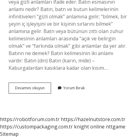
veya gizli anlamları ifade eder. Batın esmasının
anlamı nedir? Batın, batn ve butun kelimelerinin
infinitiveleri “gizli olmak” anlamına gelir; “bilmek, bir
şeyin iç işleyişini ve bir kişinin sırlarını bilmek”
anlamına gelir. Batn veya bütünün zıttı olan zuhur
kelimesinin anlamları arasında “açık ve belirgin
olmak” ve “farkında olmak” gibi anlamlar da yer alır.
Batınn ne demek? Batın kelimesinin iki anlamı
vardır: Batın (din) Batın (karın, mide) –
Kaburgalardan kasıklara kadar olan kısım.…
Batın
Devamını okuyun
Yorum Bırak
Ne
Anlama
Gelir
https://robotforum.com.tr
https://hazelnutstore.com.tr
https://custompackaging.com.tr
knight online
nttgame
Sitemap