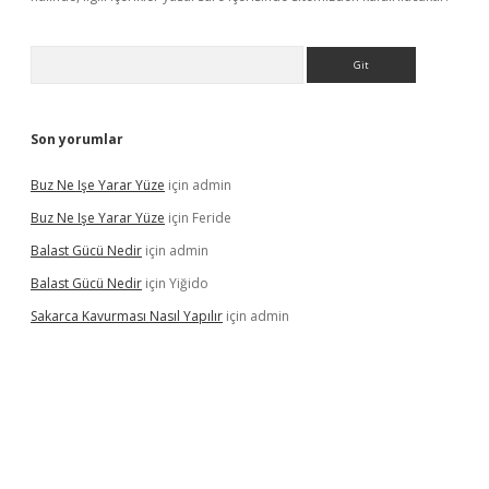
Arama
Son yorumlar
Buz Ne Işe Yarar Yüze
için
admin
Buz Ne Işe Yarar Yüze
için
Feride
Balast Gücü Nedir
için
admin
Balast Gücü Nedir
için
Yiğido
Sakarca Kavurması Nasıl Yapılır
için
admin
ttps://www.tulipbet.online/