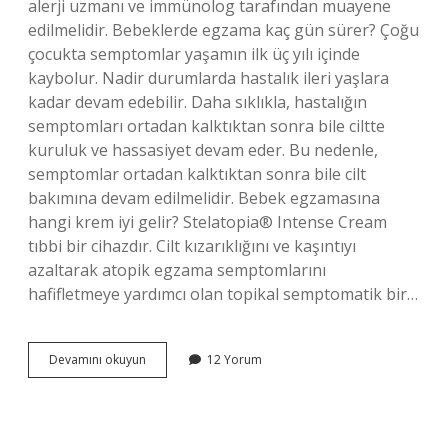
alerji uzmanı ve immünolog tarafından muayene
edilmelidir. Bebeklerde egzama kaç gün sürer? Çoğu
çocukta semptomlar yaşamın ilk üç yılı içinde
kaybolur. Nadir durumlarda hastalık ileri yaşlara
kadar devam edebilir. Daha sıklıkla, hastalığın
semptomları ortadan kalktıktan sonra bile ciltte
kuruluk ve hassasiyet devam eder. Bu nedenle,
semptomlar ortadan kalktıktan sonra bile cilt
bakımına devam edilmelidir. Bebek egzamasına
hangi krem iyi gelir? Stelatopia® Intense Cream
tıbbi bir cihazdır. Cilt kızarıklığını ve kaşıntıyı
azaltarak atopik egzama semptomlarını
hafifletmeye yardımcı olan topikal semptomatik bir…
Bebeklerde
Devamını okuyun
12 Yorum
Egzama
Nasıl
Çabuk
Geçer