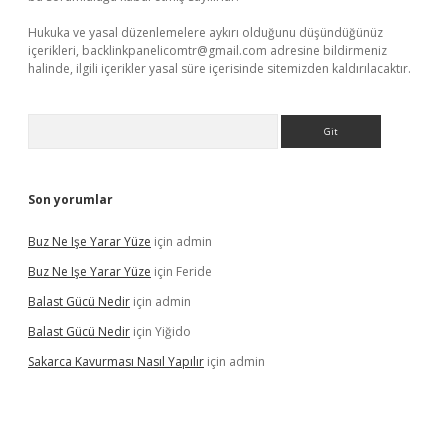
Hukuka ve yasal düzenlemelere aykırı olduğunu düşündüğünüz
içerikleri,
backlinkpanelicomtr@gmail.com
adresine bildirmeniz
halinde, ilgili içerikler yasal süre içerisinde sitemizden kaldırılacaktır.
Arama
Son yorumlar
Buz Ne Işe Yarar Yüze
için
admin
Buz Ne Işe Yarar Yüze
için
Feride
Balast Gücü Nedir
için
admin
Balast Gücü Nedir
için
Yiğido
Sakarca Kavurması Nasıl Yapılır
için
admin