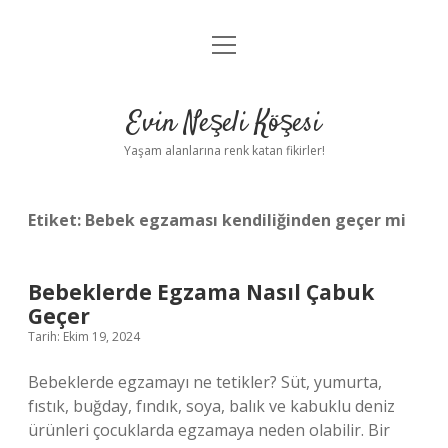
menüyü
Anasayfa
aç
Gizlilik Politikası
Evin Neşeli Köşesi
Yasal Uyarı
Yaşam alanlarına renk katan fikirler!
Hakkımızda
Etiket:
Bebek egzaması kendiliğinden geçer mi
Bebeklerde Egzama Nasıl Çabuk
Geçer
Tarih: Ekim 19, 2024
Bebeklerde egzamayı ne tetikler? Süt, yumurta,
fıstık, buğday, fındık, soya, balık ve kabuklu deniz
ürünleri çocuklarda egzamaya neden olabilir. Bir