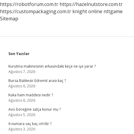
https://robotforum.com.tr
https://hazelnutstore.com.tr
https://custompackaging.com.tr
knight online
nttgame
Sitemap
Sidebar
Son Yazılar
Kurutma makinesinin arkasındaki keçe ne işe yarar ?
Ağustos 7, 2026
Bursa Balıkesir Edremit arası kaç ?
Ağustos 6, 2026
Kuka ham maddesi nedir ?
Ağustos 6, 2026
Avcı böreğine salça konur mu ?
Ağustos 5, 2026
6 numara saç kaç cm’dir ?
Ağustos 3, 2026