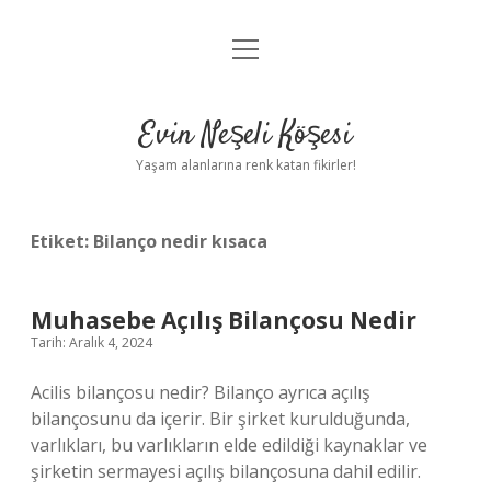
menüyü
Anasayfa
aç
Gizlilik Politikası
Evin Neşeli Köşesi
Yasal Uyarı
Yaşam alanlarına renk katan fikirler!
Hakkımızda
Etiket:
Bilanço nedir kısaca
Muhasebe Açılış Bilançosu Nedir
Tarih: Aralık 4, 2024
Acilis bilançosu nedir? Bilanço ayrıca açılış
bilançosunu da içerir. Bir şirket kurulduğunda,
varlıkları, bu varlıkların elde edildiği kaynaklar ve
şirketin sermayesi açılış bilançosuna dahil edilir.