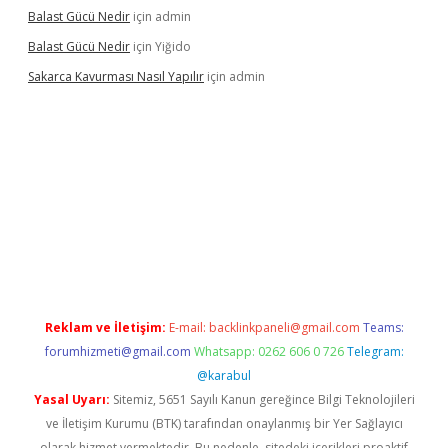
Balast Gücü Nedir
için
admin
Balast Gücü Nedir
için
Yiğido
Sakarca Kavurması Nasıl Yapılır
için
admin
tps://www.tulipbet.online/
Reklam ve İletişim:
E-mail:
backlinkpaneli@gmail.com
Teams:
forumhizmeti@gmail.com
Whatsapp: 0262 606 0 726
Telegram:
@karabul
Yasal Uyarı:
Sitemiz, 5651 Sayılı Kanun gereğince Bilgi Teknolojileri
ve İletişim Kurumu (BTK) tarafından onaylanmış bir Yer Sağlayıcı
olarak hizmet vermektedir. Bu nedenle, sitedeki içerikleri proaktif