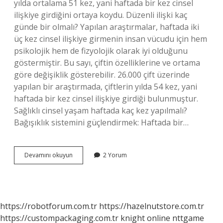
yılda ortalama 51 kez, yani haftada bir kez cinsel
ilişkiye girdiğini ortaya koydu. Düzenli ilişki kaç
günde bir olmalı? Yapılan araştırmalar, haftada iki
üç kez cinsel ilişkiye girmenin insan vücudu için hem
psikolojik hem de fizyolojik olarak iyi olduğunu
göstermiştir. Bu sayı, çiftin özelliklerine ve ortama
göre değişiklik gösterebilir. 26.000 çift üzerinde
yapılan bir araştırmada, çiftlerin yılda 54 kez, yani
haftada bir kez cinsel ilişkiye girdiği bulunmuştur.
Sağlıklı cinsel yaşam haftada kaç kez yapılmalı?
Bağışıklık sistemini güçlendirmek: Haftada bir…
Normal
Devamını okuyun
2 Yorum
Bir
Evlilikte
Cinsel
Ilişki
Haftada
https://robotforum.com.tr
https://hazelnutstore.com.tr
Kaç
https://custompackaging.com.tr
knight online
nttgame
Kez