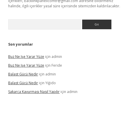
içerikleri,
backlinkpanelicomtr@gmail.com
adresine bildirmeniz
halinde, ilgili içerikler yasal süre içerisinde sitemizden kaldırılacaktır.
Arama
Son yorumlar
Buz Ne Işe Yarar Yüze
için
admin
Buz Ne Işe Yarar Yüze
için
Feride
Balast Gücü Nedir
için
admin
Balast Gücü Nedir
için
Yiğido
Sakarca Kavurması Nasıl Yapılır
için
admin