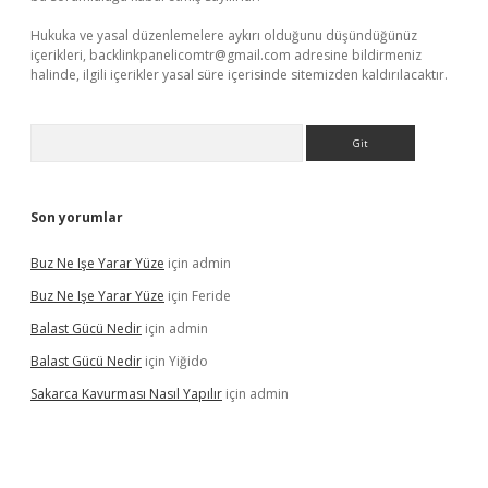
Hukuka ve yasal düzenlemelere aykırı olduğunu düşündüğünüz
içerikleri,
backlinkpanelicomtr@gmail.com
adresine bildirmeniz
halinde, ilgili içerikler yasal süre içerisinde sitemizden kaldırılacaktır.
Arama
Son yorumlar
Buz Ne Işe Yarar Yüze
için
admin
Buz Ne Işe Yarar Yüze
için
Feride
Balast Gücü Nedir
için
admin
Balast Gücü Nedir
için
Yiğido
Sakarca Kavurması Nasıl Yapılır
için
admin