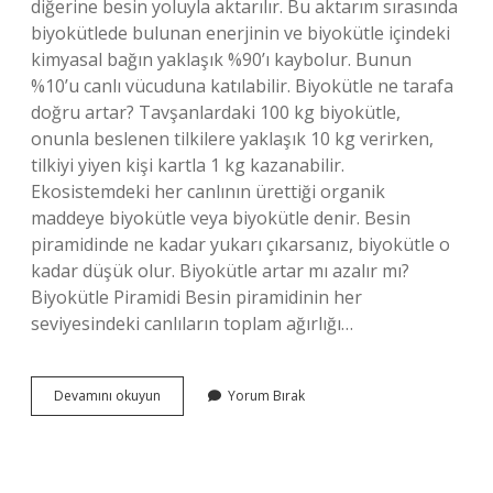
diğerine besin yoluyla aktarılır. Bu aktarım sırasında
biyokütlede bulunan enerjinin ve biyokütle içindeki
kimyasal bağın yaklaşık %90’ı kaybolur. Bunun
%10’u canlı vücuduna katılabilir. Biyokütle ne tarafa
doğru artar? Tavşanlardaki 100 kg biyokütle,
onunla beslenen tilkilere yaklaşık 10 kg verirken,
tilkiyi yiyen kişi kartla 1 kg kazanabilir.
Ekosistemdeki her canlının ürettiği organik
maddeye biyokütle veya biyokütle denir. Besin
piramidinde ne kadar yukarı çıkarsanız, biyokütle o
kadar düşük olur. Biyokütle artar mı azalır mı?
Biyokütle Piramidi Besin piramidinin her
seviyesindeki canlıların toplam ağırlığı…
Besin
Devamını okuyun
Yorum Bırak
Piramidinde
Biyokütle
Ne
Demek