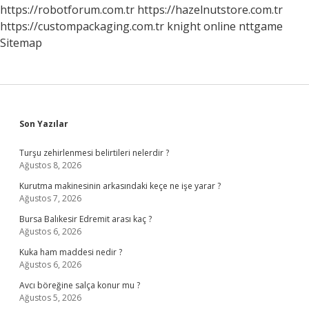
https://robotforum.com.tr
https://hazelnutstore.com.tr
https://custompackaging.com.tr
knight online
nttgame
Sitemap
Sidebar
Son Yazılar
Turşu zehirlenmesi belirtileri nelerdir ?
Ağustos 8, 2026
Kurutma makinesinin arkasındaki keçe ne işe yarar ?
Ağustos 7, 2026
Bursa Balıkesir Edremit arası kaç ?
Ağustos 6, 2026
Kuka ham maddesi nedir ?
Ağustos 6, 2026
Avcı böreğine salça konur mu ?
Ağustos 5, 2026