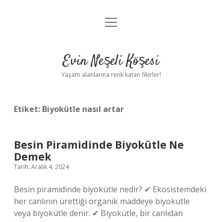
menüyü
Anasayfa
aç
Gizlilik Politikası
Evin Neşeli Köşesi
Yasal Uyarı
Yaşam alanlarına renk katan fikirler!
Hakkımızda
Etiket:
Biyokütle nasıl artar
Besin Piramidinde Biyokütle Ne
Demek
Tarih: Aralık 4, 2024
Besin piramidinde biyokütle nedir? ✔ Ekosistemdeki
her canlının ürettiği organik maddeye biyokütle
veya biyokütle denir. ✔ Biyokütle, bir canlıdan