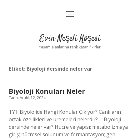
menüyü
Anasayfa
aç
Gizlilik Politikası
Evin Neşeli Köşesi
Yasal Uyarı
Yaşam alanlarına renk katan fikirler!
Hakkımızda
Etiket:
Biyoloji dersinde neler var
Biyoloji Konuları Neler
Tarih: Aralık 12, 2024
TYT Biyolojide Hangi Konular Çıkıyor? Canlıların
ortak özellikleri ve üremeleri nelerdir? … Biyoloji
dersinde neler var? Hücre ve yapısı; metabolizmaya
giriş; hücresel solunum ve fermantasyon; gen