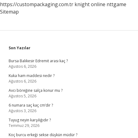
https://custompackaging.com.tr
knight online
nttgame
Sitemap
Sidebar
Son Yazılar
Bursa Balıkesir Edremit arası kaç ?
Ağustos 6, 2026
Kuka ham maddesi nedir ?
Ağustos 6, 2026
Avcı böreğine salça konur mu ?
Ağustos 5, 2026
6 numara saç kaç cm’dir ?
Ağustos 3, 2026
Tuyug neyin karşılığıdır ?
Temmuz 29, 2026
Koç burcu erkeği sekse düşkün müdür ?