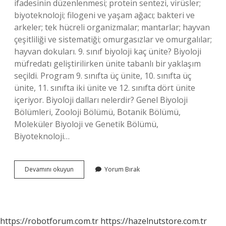
ifadesinin düzenlenmesi; protein sentezi, virüsler;
biyoteknoloji; filogeni ve yaşam ağacı; bakteri ve
arkeler; tek hücreli organizmalar; mantarlar; hayvan
çeşitliliği ve sistematiği; omurgasızlar ve omurgalılar;
hayvan dokuları. 9. sınıf biyoloji kaç ünite? Biyoloji
müfredatı geliştirilirken ünite tabanlı bir yaklaşım
seçildi. Program 9. sınıfta üç ünite, 10. sınıfta üç
ünite, 11. sınıfta iki ünite ve 12. sınıfta dört ünite
içeriyor. Biyoloji dalları nelerdir? Genel Biyoloji
Bölümleri, Zooloji Bölümü, Botanik Bölümü,
Moleküler Biyoloji ve Genetik Bölümü,
Biyoteknoloji…
Biyoloji
Devamını okuyun
Yorum Bırak
Konuları
Neler
https://robotforum.com.tr
https://hazelnutstore.com.tr