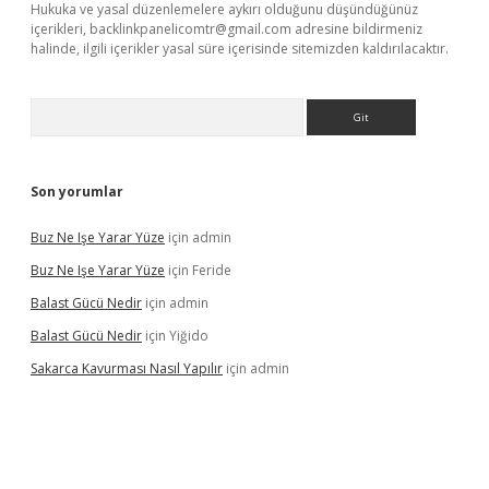
Hukuka ve yasal düzenlemelere aykırı olduğunu düşündüğünüz
içerikleri,
backlinkpanelicomtr@gmail.com
adresine bildirmeniz
halinde, ilgili içerikler yasal süre içerisinde sitemizden kaldırılacaktır.
Arama
Son yorumlar
Buz Ne Işe Yarar Yüze
için
admin
Buz Ne Işe Yarar Yüze
için
Feride
Balast Gücü Nedir
için
admin
Balast Gücü Nedir
için
Yiğido
Sakarca Kavurması Nasıl Yapılır
için
admin