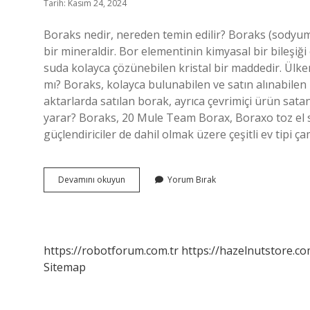
Tarih: Kasım 24, 2024
Boraks nedir, nereden temin edilir? Boraks (sodyum
bir mineraldir. Bor elementinin kimyasal bir bileşiğ
suda kolayca çözünebilen kristal bir maddedir. Ülke
mı? Boraks, kolayca bulunabilen ve satın alınabile
aktarlarda satılan borak, ayrıca çevrimiçi ürün satan
yarar? Boraks, 20 Mule Team Borax, Boraxo toz el s
güçlendiriciler de dahil olmak üzere çeşitli ev tipi ç
Boraks
Devamını okuyun
Yorum Bırak
Nerede
Bulabilirim
https://robotforum.com.tr
https://hazelnutstore.co
Sitemap