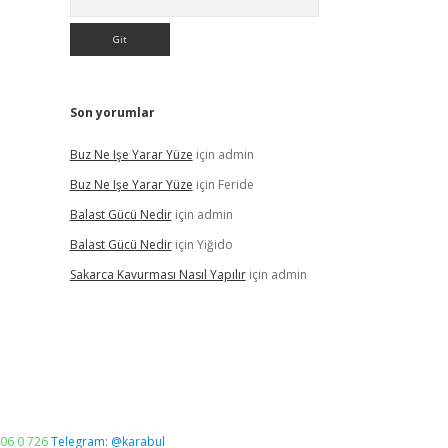
Son yorumlar
Buz Ne Işe Yarar Yüze
için
admin
Buz Ne Işe Yarar Yüze
için
Feride
Balast Gücü Nedir
için
admin
Balast Gücü Nedir
için
Yiğido
Sakarca Kavurması Nasıl Yapılır
için
admin
06 0 726
Telegram: @karabul