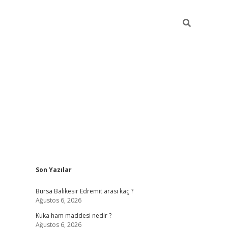
Sidebar
Son Yazılar
https://www.tulipbet.online/
Bursa Balıkesir Edremit arası kaç ?
Ağustos 6, 2026
Kuka ham maddesi nedir ?
Ağustos 6, 2026