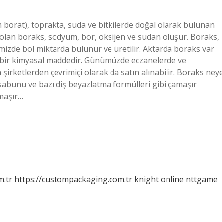
 borat), toprakta, suda ve bitkilerde doğal olarak bulunan
i olan boraks, sodyum, bor, oksijen ve sudan oluşur. Boraks,
mizde bol miktarda bulunur ve üretilir. Aktarda boraks var
n bir kimyasal maddedir. Günümüzde eczanelerde ve
 şirketlerden çevrimiçi olarak da satın alınabilir. Boraks ney
abunu ve bazı diş beyazlatma formülleri gibi çamaşır
amaşır…
m.tr
https://custompackaging.com.tr
knight online
nttgame