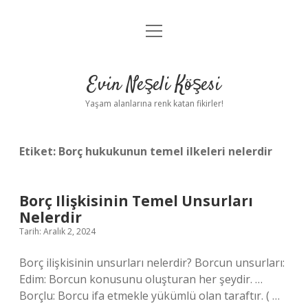
menüyü
Anasayfa
aç
Gizlilik Politikası
Evin Neşeli Köşesi
Yasal Uyarı
Yaşam alanlarına renk katan fikirler!
Hakkımızda
Etiket:
Borç hukukunun temel ilkeleri nelerdir
Borç Ilişkisinin Temel Unsurları
Nelerdir
Tarih: Aralık 2, 2024
Borç ilişkisinin unsurları nelerdir? Borcun unsurları:
Edim: Borcun konusunu oluşturan her şeydir. …
Borçlu: Borcu ifa etmekle yükümlü olan taraftır. ( …