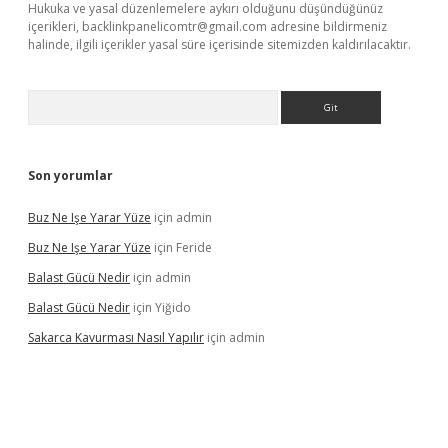
Hukuka ve yasal düzenlemelere aykırı olduğunu düşündüğünüz
içerikleri,
backlinkpanelicomtr@gmail.com
adresine bildirmeniz
halinde, ilgili içerikler yasal süre içerisinde sitemizden kaldırılacaktır.
Arama
Son yorumlar
Buz Ne Işe Yarar Yüze
için
admin
Buz Ne Işe Yarar Yüze
için
Feride
Balast Gücü Nedir
için
admin
Balast Gücü Nedir
için
Yiğido
Sakarca Kavurması Nasıl Yapılır
için
admin