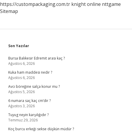
https://custompackaging.com.tr
knight online
nttgame
Sitemap
Sidebar
Son Yazılar
Bursa Balıkesir Edremit arası kaç ?
Ağustos 6, 2026
Kuka ham maddesi nedir ?
Ağustos 6, 2026
Avcı böreğine salça konur mu ?
Ağustos 5, 2026
6 numara saç kaç cm’dir ?
Ağustos 3, 2026
Tuyug neyin karşılığıdır ?
Temmuz 29, 2026
Koç burcu erkeği sekse düşkün müdür ?