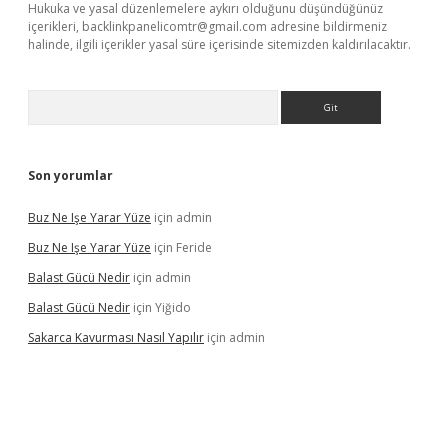
Hukuka ve yasal düzenlemelere aykırı olduğunu düşündüğünüz
içerikleri,
backlinkpanelicomtr@gmail.com
adresine bildirmeniz
halinde, ilgili içerikler yasal süre içerisinde sitemizden kaldırılacaktır.
Arama
Son yorumlar
Buz Ne Işe Yarar Yüze
için
admin
Buz Ne Işe Yarar Yüze
için
Feride
Balast Gücü Nedir
için
admin
Balast Gücü Nedir
için
Yiğido
Sakarca Kavurması Nasıl Yapılır
için
admin