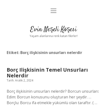
menüyü
Anasayfa
aç
Gizlilik Politikası
Evin Neşeli Köşesi
Yasal Uyarı
Yaşam alanlarına renk katan fikirler!
Hakkımızda
Etiket:
Borç ilişkisinin unsurları nelerdir
Borç Ilişkisinin Temel Unsurları
Nelerdir
Tarih: Aralık 2, 2024
Borç ilişkisinin unsurları nelerdir? Borcun unsurları:
Edim: Borcun konusunu oluşturan her şeydir. …
Borçlu: Borcu ifa etmekle yükümlü olan taraftır. ( …