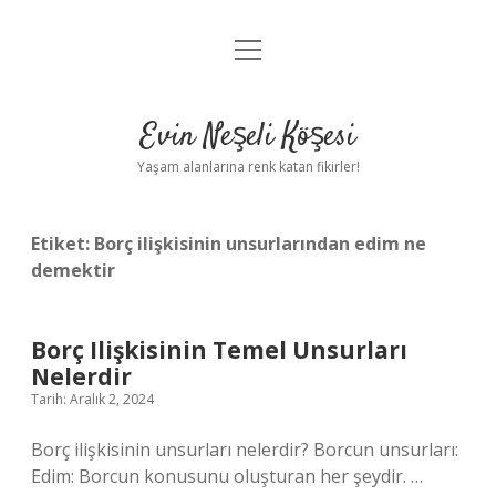
menüyü
Anasayfa
aç
Gizlilik Politikası
Evin Neşeli Köşesi
Yasal Uyarı
Yaşam alanlarına renk katan fikirler!
Hakkımızda
Etiket:
Borç ilişkisinin unsurlarından edim ne
demektir
Borç Ilişkisinin Temel Unsurları
Nelerdir
Tarih: Aralık 2, 2024
Borç ilişkisinin unsurları nelerdir? Borcun unsurları:
Edim: Borcun konusunu oluşturan her şeydir. …