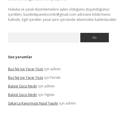
Hukuka ve yasal düzenlemelere aykırı olduğunu düşündüğünüz
içerikleri,
backlinkpanelicomtr@gmail.com
adresine bildirmeniz
halinde, ilgili içerikler yasal süre içerisinde sitemizden kaldırılacaktır.
Arama
Son yorumlar
Buz Ne Işe Yarar Yüze
için
admin
Buz Ne Işe Yarar Yüze
için
Feride
Balast Gücü Nedir
için
admin
Balast Gücü Nedir
için
Yiğido
Sakarca Kavurması Nasıl Yapılır
için
admin