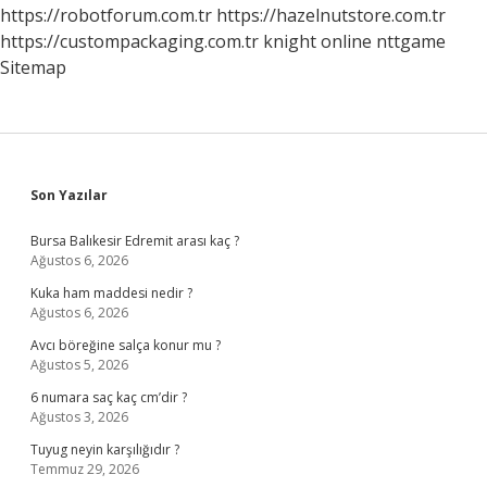
https://robotforum.com.tr
https://hazelnutstore.com.tr
https://custompackaging.com.tr
knight online
nttgame
Sitemap
Sidebar
Son Yazılar
Bursa Balıkesir Edremit arası kaç ?
Ağustos 6, 2026
Kuka ham maddesi nedir ?
Ağustos 6, 2026
Avcı böreğine salça konur mu ?
Ağustos 5, 2026
6 numara saç kaç cm’dir ?
Ağustos 3, 2026
Tuyug neyin karşılığıdır ?
Temmuz 29, 2026