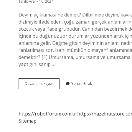
Tarih: Aralık 10, 2024
Deyim açıklaması ne demek? Dilbilimde deyim, kavram 
dizimiyle ifade eden, çoğu zaman gerçek anlamların
sözcük veya ifade grubudur. Canından bezdirmek de
içinde bulduğunuz zor durumlar yüzünden artık iç
anlamına gelir. Değme gitsin deyiminin anlamı ne
“anlatılması zor, izahı mümkün olmayan” anlamında 
demektir? [1] Umursama, umursama ve umursama. Ban
yaptığını sanıp…
Bezginlik
Devamını okuyun
Yorum Bırak
Gelmek
Deyiminin
Anlamı
Nedir
https://robotforum.com.tr
https://hazelnutstore.co
Sitemap