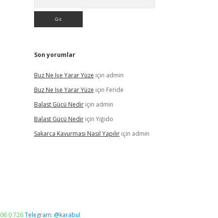
Son yorumlar
Buz Ne Işe Yarar Yüze
için
admin
Buz Ne Işe Yarar Yüze
için
Feride
Balast Gücü Nedir
için
admin
Balast Gücü Nedir
için
Yiğido
Sakarca Kavurması Nasıl Yapılır
için
admin
06 0 726
Telegram: @karabul