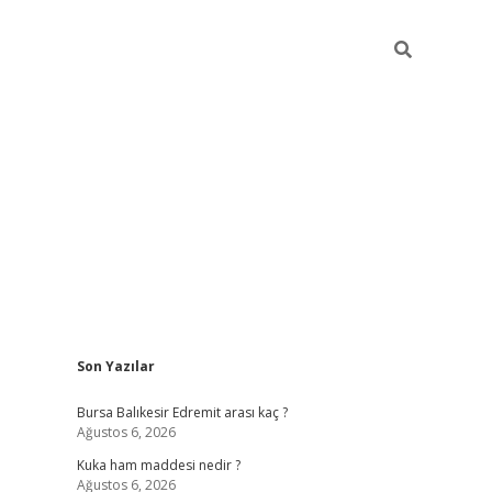
Sidebar
Son Yazılar
https://www.tulipbet.online/
Bursa Balıkesir Edremit arası kaç ?
Ağustos 6, 2026
Kuka ham maddesi nedir ?
Ağustos 6, 2026