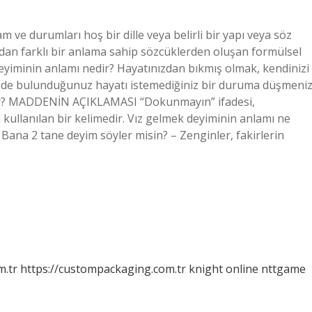
ve durumları hoş bir dille veya belirli bir yapı veya söz
dan farklı bir anlama sahip sözcüklerden oluşan formülsel
yiminin anlamı nedir? Hayatınızdan bıkmış olmak, kendinizi
inde bulunduğunuz hayatı istemediğiniz bir duruma düşmeni
dir? MADDENİN AÇIKLAMASI “Dokunmayın” ifadesi,
kullanılan bir kelimedir. Vız gelmek deyiminin anlamı ne
a 2 tane deyim söyler misin? – Zenginler, fakirlerin
m.tr
https://custompackaging.com.tr
knight online
nttgame